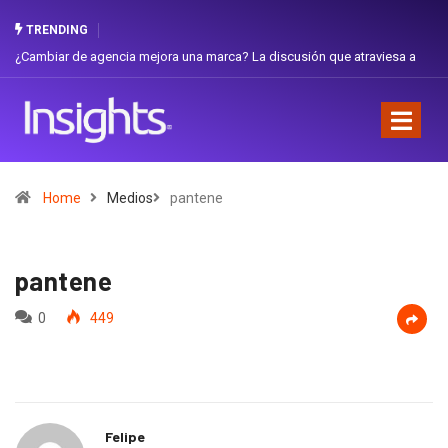
TRENDING
¿Cambiar de agencia mejora una marca? La discusión que atraviesa a
Gabri
Ecuador
Favor
Home
Medios
pantene
pantene
0
449
Felipe