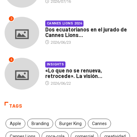
2026/07/16
3
CANNES LIONS 2026
Dos ecuatorianos en el jurado de
Cannes Lions...
2026/06/23
4
INSIGHTS
«Lo que no se renueva,
retrocede». La visión...
2026/06/22
TAGS
Apple
Branding
Burger King
Cannes
Cannes Lions
coca-cola
comercial
creatividad