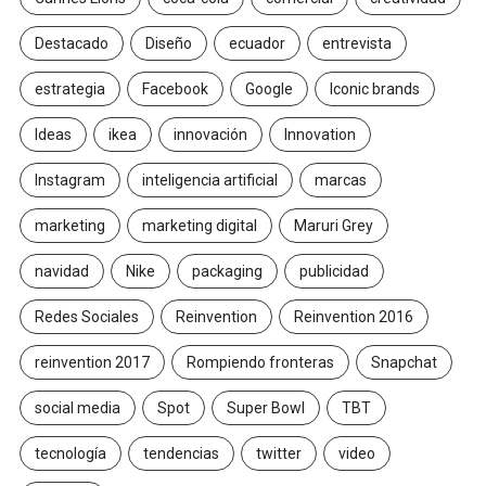
Destacado
Diseño
ecuador
entrevista
estrategia
Facebook
Google
Iconic brands
Ideas
ikea
innovación
Innovation
Instagram
inteligencia artificial
marcas
marketing
marketing digital
Maruri Grey
navidad
Nike
packaging
publicidad
Redes Sociales
Reinvention
Reinvention 2016
reinvention 2017
Rompiendo fronteras
Snapchat
social media
Spot
Super Bowl
TBT
tecnología
tendencias
twitter
video