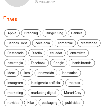
2026/06/22
TAGS
Apple
Branding
Burger King
Cannes
Cannes Lions
coca-cola
comercial
creatividad
Destacado
Diseño
ecuador
entrevista
estrategia
Facebook
Google
Iconic brands
Ideas
ikea
innovación
Innovation
Instagram
inteligencia artificial
marcas
marketing
marketing digital
Maruri Grey
navidad
Nike
packaging
publicidad