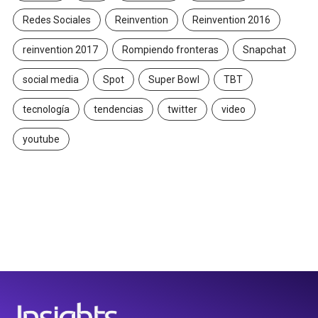
Redes Sociales
Reinvention
Reinvention 2016
reinvention 2017
Rompiendo fronteras
Snapchat
social media
Spot
Super Bowl
TBT
tecnología
tendencias
twitter
video
youtube