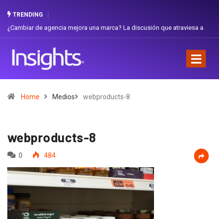
TRENDING
 de agencia mejora una marca? La discusión que atraviesa a
Gabriela Herre
Favorita
Home
Medios
webproducts-8
webproducts-8
0
484