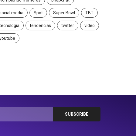
Rompiendo fronteras
Snapchat
social media
Spot
Super Bowl
TBT
tecnología
tendencias
twitter
video
youtube