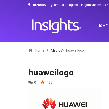
¿Cambiar de agencia mejora una marca? L
TRENDING
HOME
Home
Medios
huaweilogo
huaweilogo
0
483