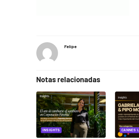
Felipe
Notas relacionadas
EGORIZED
INSIGHTS
CANNES L
ncia