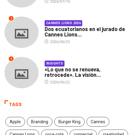
2026/07/16
3
CANNES LIONS 2026
Dos ecuatorianos en el jurado de
Cannes Lions...
2026/06/23
4
INSIGHTS
«Lo que no se renueva,
retrocede». La visión...
2026/06/22
TAGS
Apple
Branding
Burger King
Cannes
Cannes Lions
coca-cola
comercial
creatividad