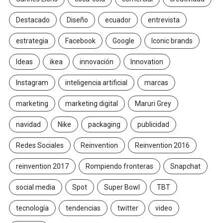
Destacado
Diseño
ecuador
entrevista
estrategia
Facebook
Google
Iconic brands
Ideas
ikea
innovación
Innovation
Instagram
inteligencia artificial
marcas
marketing
marketing digital
Maruri Grey
navidad
Nike
packaging
publicidad
Redes Sociales
Reinvention
Reinvention 2016
reinvention 2017
Rompiendo fronteras
Snapchat
social media
Spot
Super Bowl
TBT
tecnología
tendencias
twitter
video