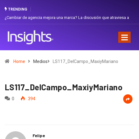
TRENDING
¿Cambiar de agencia mejora una marca? La discusión que atraviesa a
Gabri
Ecuador
Favor
Home
Medios
LS117_DelCampo_MaxiyMariano
LS117_DelCampo_MaxiyMariano
0
394
Felipe