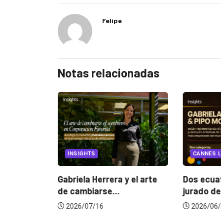
Felipe
Notas relacionadas
EGORIZED
INSIGHTS
CANNES L
ncia
? La...
Gabriela Herrera y el arte
Dos ecuat
de cambiarse...
jurado de
2026/07/16
2026/06/