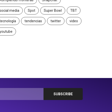
Rompiendo fronteras
Snapchat
social media
Spot
Super Bowl
TBT
tecnología
tendencias
twitter
video
youtube