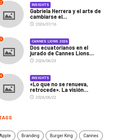
2
INSIGHTS
Gabriela Herrera y el arte de
cambiarse el...
2026/07/16
3
CANNES LIONS 2026
Dos ecuatorianos en el
jurado de Cannes Lions...
2026/06/23
4
INSIGHTS
«Lo que no se renueva,
retrocede». La visión...
2026/06/22
INSIGHTS
CANNES LIONS 2026
briela Herrera y el arte
Dos ecuatorianos en el
TAGS
 cambiarse...
jurado de Cannes...
2026/07/16
2026/06/23
Apple
Branding
Burger King
Cannes