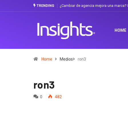
¿Cambiar de agencia mejora una marca? L
TRENDING
HOME
Home
Medios
ron3
ron3
0
482