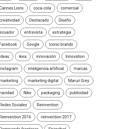
Cannes Lions
coca-cola
comercial
creatividad
Destacado
Diseño
ecuador
entrevista
estrategia
Facebook
Google
Iconic brands
Ideas
ikea
innovación
Innovation
Instagram
inteligencia artificial
marcas
marketing
marketing digital
Maruri Grey
navidad
Nike
packaging
publicidad
Redes Sociales
Reinvention
Reinvention 2016
reinvention 2017