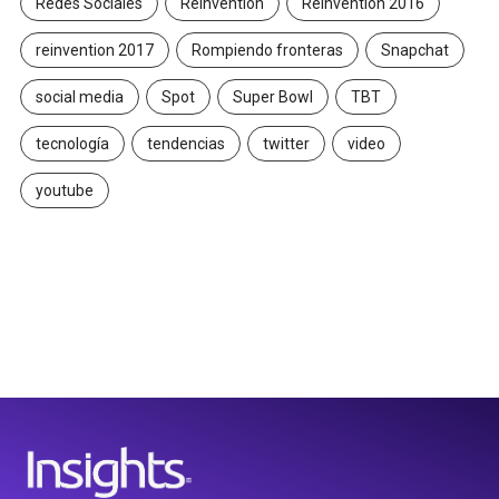
Redes Sociales
Reinvention
Reinvention 2016
reinvention 2017
Rompiendo fronteras
Snapchat
social media
Spot
Super Bowl
TBT
tecnología
tendencias
twitter
video
youtube