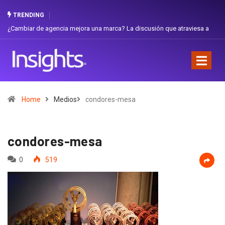
TRENDING
ambiar de agencia mejora una marca? La discusión que atraviesa a
Gabriel
uador
Favorit
Home
Medios
condores-mesa
condores-mesa
0
519