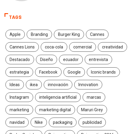
TAGS
Apple
Branding
Burger King
Cannes
Cannes Lions
coca-cola
comercial
creatividad
Destacado
Diseño
ecuador
entrevista
estrategia
Facebook
Google
Iconic brands
Ideas
ikea
innovación
Innovation
Instagram
inteligencia artificial
marcas
marketing
marketing digital
Maruri Grey
navidad
Nike
packaging
publicidad