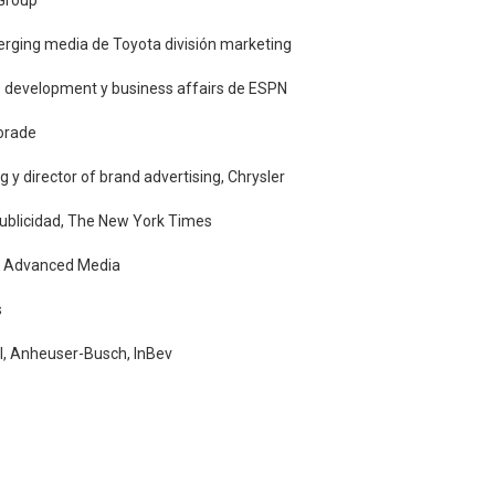
erging media de Toyota división marketing
ss development y business affairs de ESPN
torade
 y director of brand advertising, Chrysler
 publicidad, The New York Times
B Advanced Media
s
al, Anheuser-Busch, InBev