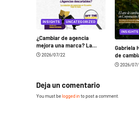
S
UNCATEGORIZED
INSIGHTS
 de agencia
na marca? La...
Gabriela Herrera y el arte
D
de cambiarse...
j
/22
2026/07/16
Deja un comentario
You must be
logged in
to post a comment.