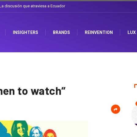
l sombrero en Corporación Favorita
INSIGHTERS
BRANDS
REINVENTION
LUX
men to watch”