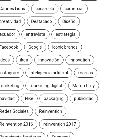
Cannes Lions
coca-cola
comercial
creatividad
Destacado
Diseño
ecuador
entrevista
estrategia
Facebook
Google
Iconic brands
Ideas
ikea
innovación
Innovation
Instagram
inteligencia artificial
marcas
marketing
marketing digital
Maruri Grey
navidad
Nike
packaging
publicidad
Redes Sociales
Reinvention
Reinvention 2016
reinvention 2017