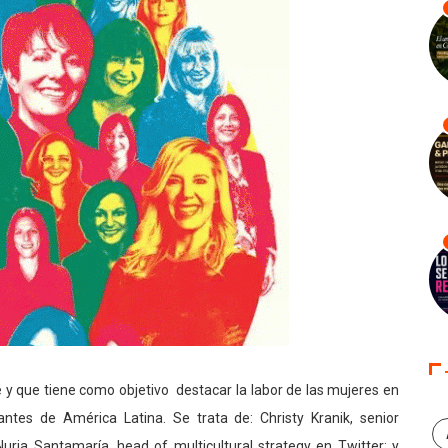
e y que tiene como objetivo destacar la labor de las mujeres en
tes de América Latina. Se trata de: Christy Kranik, senior
uria Santamaría, head of multicultural strategy en Twitter; y