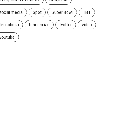
Rompiendo fronteras
Snapchat
social media
Spot
Super Bowl
TBT
tecnología
tendencias
twitter
video
youtube