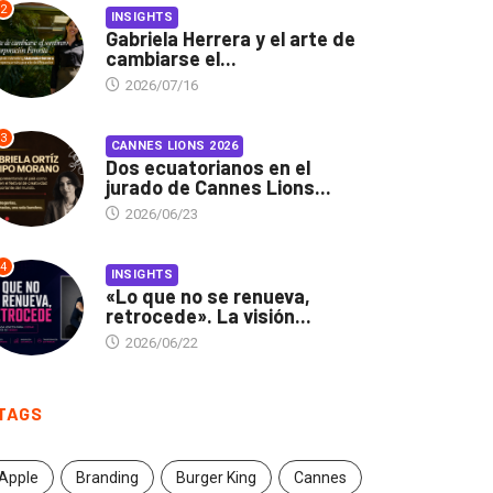
2
INSIGHTS
Gabriela Herrera y el arte de
cambiarse el...
2026/07/16
3
CANNES LIONS 2026
Dos ecuatorianos en el
jurado de Cannes Lions...
2026/06/23
4
INSIGHTS
«Lo que no se renueva,
retrocede». La visión...
2026/06/22
TAGS
Apple
Branding
Burger King
Cannes