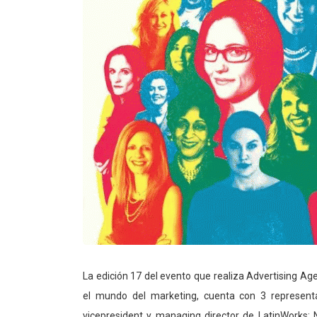
La edición 17 del evento que realiza Advertising Ag
el mundo del marketing, cuenta con 3 representan
vicepresident y managing director de LatinWorks; N