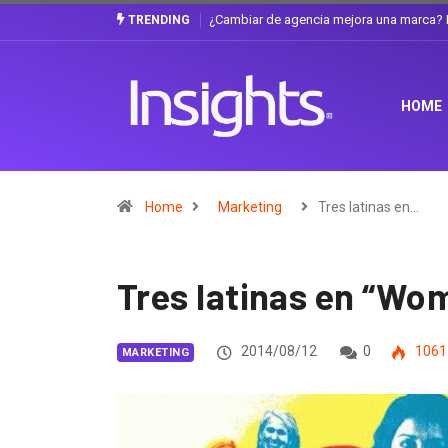
Gabriela Herrera y el arte de cambiarse e
TRENDING
HOME
Home
Marketing
Tres latinas en…
Tres latinas en “Wo
2014/08/12
0
1061
MARKETING