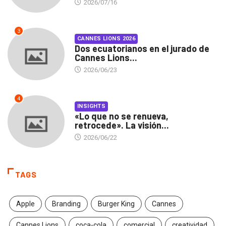
2026/07/16
3
CANNES LIONS 2026
Dos ecuatorianos en el jurado de
Cannes Lions...
2026/06/23
4
INSIGHTS
«Lo que no se renueva,
retrocede». La visión...
2026/06/22
TAGS
Apple
Branding
Burger King
Cannes
Cannes Lions
coca-cola
comercial
creatividad