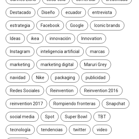
Destacado
Diseño
ecuador
entrevista
estrategia
Facebook
Google
Iconic brands
Ideas
ikea
innovación
Innovation
Instagram
inteligencia artificial
marcas
marketing
marketing digital
Maruri Grey
navidad
Nike
packaging
publicidad
Redes Sociales
Reinvention
Reinvention 2016
reinvention 2017
Rompiendo fronteras
Snapchat
social media
Spot
Super Bowl
TBT
tecnología
tendencias
twitter
video