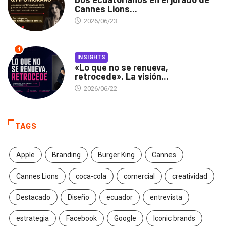
Cannes Lions...
2026/06/23
4
INSIGHTS
«Lo que no se renueva,
retrocede». La visión...
2026/06/22
TAGS
Apple
Branding
Burger King
Cannes
Cannes Lions
coca-cola
comercial
creatividad
Destacado
Diseño
ecuador
entrevista
estrategia
Facebook
Google
Iconic brands