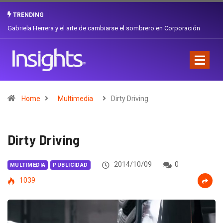
TRENDING
¿Cambiar de agencia mejora una marca? La discusión que atraviesa a
Ecuador
Home
Multimedia
Dirty Driving
Dirty Driving
2014/10/09
0
MULTIMEDIA
PUBLICIDAD
1039