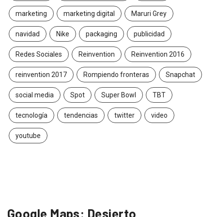
marketing
marketing digital
Maruri Grey
navidad
Nike
packaging
publicidad
Redes Sociales
Reinvention
Reinvention 2016
reinvention 2017
Rompiendo fronteras
Snapchat
social media
Spot
Super Bowl
TBT
tecnología
tendencias
twitter
video
youtube
Google Maps: Desierto