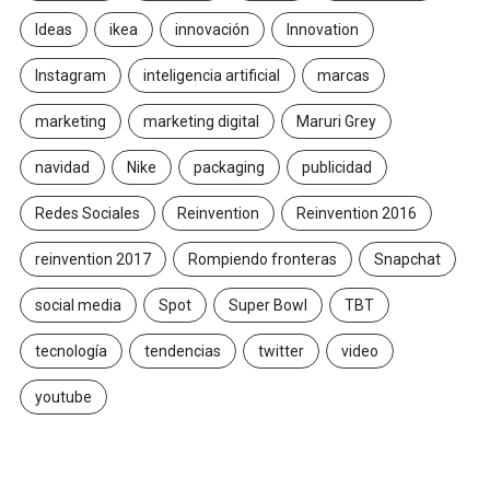
Ideas
ikea
innovación
Innovation
Instagram
inteligencia artificial
marcas
marketing
marketing digital
Maruri Grey
navidad
Nike
packaging
publicidad
Redes Sociales
Reinvention
Reinvention 2016
reinvention 2017
Rompiendo fronteras
Snapchat
social media
Spot
Super Bowl
TBT
tecnología
tendencias
twitter
video
youtube