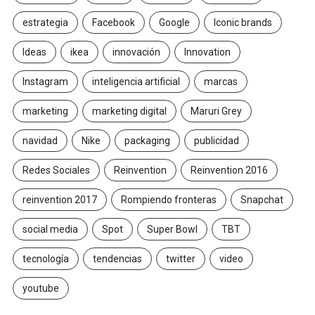
estrategia
Facebook
Google
Iconic brands
Ideas
ikea
innovación
Innovation
Instagram
inteligencia artificial
marcas
marketing
marketing digital
Maruri Grey
navidad
Nike
packaging
publicidad
Redes Sociales
Reinvention
Reinvention 2016
reinvention 2017
Rompiendo fronteras
Snapchat
social media
Spot
Super Bowl
TBT
tecnología
tendencias
twitter
video
youtube