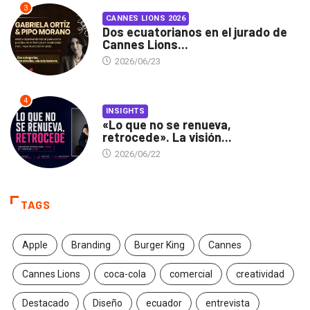
3
CANNES LIONS 2026
Dos ecuatorianos en el jurado de
Cannes Lions...
2026/06/23
4
INSIGHTS
«Lo que no se renueva,
retrocede». La visión...
2026/06/22
TAGS
Apple
Branding
Burger King
Cannes
Cannes Lions
coca-cola
comercial
creatividad
Destacado
Diseño
ecuador
entrevista