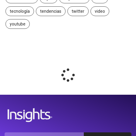
tecnología
tendencias
twitter
video
youtube