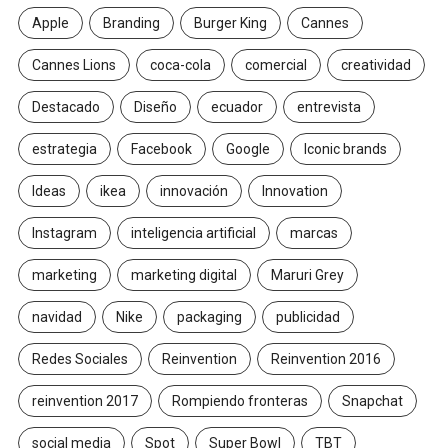
Apple
Branding
Burger King
Cannes
Cannes Lions
coca-cola
comercial
creatividad
Destacado
Diseño
ecuador
entrevista
estrategia
Facebook
Google
Iconic brands
Ideas
ikea
innovación
Innovation
Instagram
inteligencia artificial
marcas
marketing
marketing digital
Maruri Grey
navidad
Nike
packaging
publicidad
Redes Sociales
Reinvention
Reinvention 2016
reinvention 2017
Rompiendo fronteras
Snapchat
social media
Spot
Super Bowl
TBT