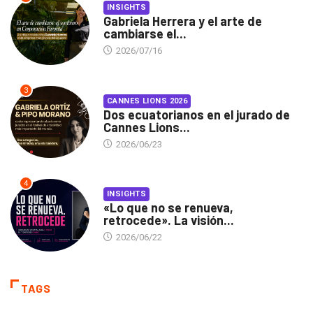
INSIGHTS
Gabriela Herrera y el arte de
cambiarse el...
2026/07/16
3
CANNES LIONS 2026
Dos ecuatorianos en el jurado de
Cannes Lions...
2026/06/23
4
INSIGHTS
«Lo que no se renueva,
retrocede». La visión...
2026/06/22
TAGS