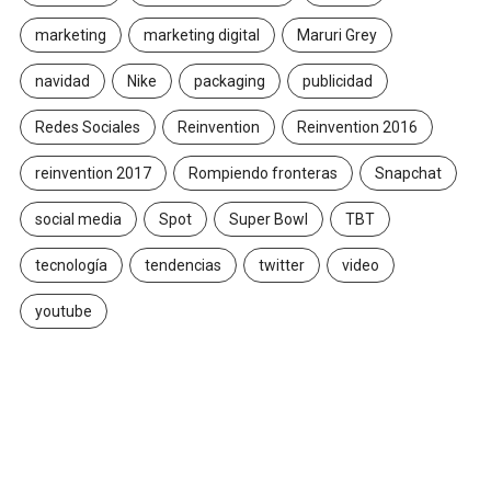
marketing
marketing digital
Maruri Grey
navidad
Nike
packaging
publicidad
Redes Sociales
Reinvention
Reinvention 2016
reinvention 2017
Rompiendo fronteras
Snapchat
social media
Spot
Super Bowl
TBT
tecnología
tendencias
twitter
video
youtube