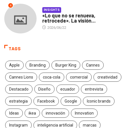
4
INSIGHTS
«Lo que no se renueva,
retrocede». La visión...
2026/06/22
TAGS
Apple
Branding
Burger King
Cannes
Cannes Lions
coca-cola
comercial
creatividad
Destacado
Diseño
ecuador
entrevista
estrategia
Facebook
Google
Iconic brands
Ideas
ikea
innovación
Innovation
Instagram
inteligencia artificial
marcas