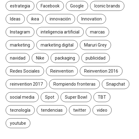
estrategia
Facebook
Google
Iconic brands
Ideas
ikea
innovación
Innovation
Instagram
inteligencia artificial
marcas
marketing
marketing digital
Maruri Grey
navidad
Nike
packaging
publicidad
Redes Sociales
Reinvention
Reinvention 2016
reinvention 2017
Rompiendo fronteras
Snapchat
social media
Spot
Super Bowl
TBT
tecnología
tendencias
twitter
video
youtube