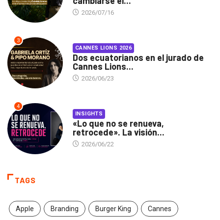
cambiarse el...
2026/07/16
3
CANNES LIONS 2026
Dos ecuatorianos en el jurado de
Cannes Lions...
2026/06/23
4
INSIGHTS
«Lo que no se renueva,
retrocede». La visión...
2026/06/22
TAGS
Apple
Branding
Burger King
Cannes