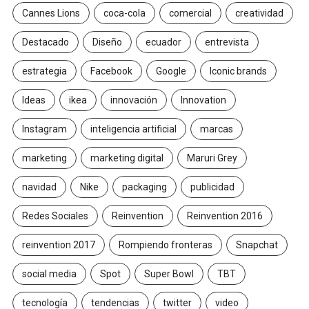
Cannes Lions
coca-cola
comercial
creatividad
Destacado
Diseño
ecuador
entrevista
estrategia
Facebook
Google
Iconic brands
Ideas
ikea
innovación
Innovation
Instagram
inteligencia artificial
marcas
marketing
marketing digital
Maruri Grey
navidad
Nike
packaging
publicidad
Redes Sociales
Reinvention
Reinvention 2016
reinvention 2017
Rompiendo fronteras
Snapchat
social media
Spot
Super Bowl
TBT
tecnología
tendencias
twitter
video