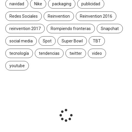
navidad
Nike
packaging
publicidad
Redes Sociales
Reinvention
Reinvention 2016
reinvention 2017
Rompiendo fronteras
Snapchat
social media
Spot
Super Bowl
TBT
tecnología
tendencias
twitter
video
youtube