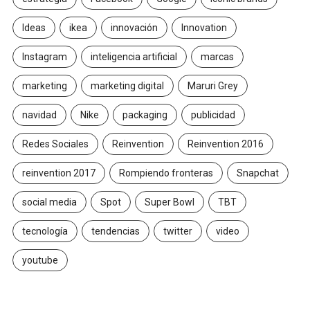
Ideas
ikea
innovación
Innovation
Instagram
inteligencia artificial
marcas
marketing
marketing digital
Maruri Grey
navidad
Nike
packaging
publicidad
Redes Sociales
Reinvention
Reinvention 2016
reinvention 2017
Rompiendo fronteras
Snapchat
social media
Spot
Super Bowl
TBT
tecnología
tendencias
twitter
video
youtube