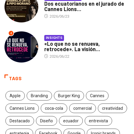
Dos ecuatorianos en el jurado de
Cannes Lions...
2026/06/23
4
INSIGHTS
«Lo que no se renueva,
retrocede». La visión...
2026/06/22
TAGS
Apple
Branding
Burger King
Cannes
Cannes Lions
coca-cola
comercial
creatividad
Destacado
Diseño
ecuador
entrevista
estrategia
Facebook
Google
Iconic brands