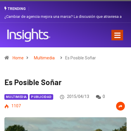
TRENDING
Gabriela Herrera y el arte de cambiarse el sombrero en Corporación
Favorita
Home
Multimedia
Es Posible Soñar
Es Posible Soñar
2015/04/13
0
MULTIMEDIA
PUBLICIDAD
1107