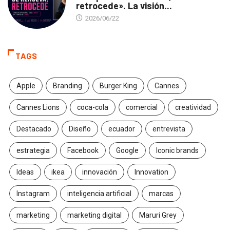
retrocede». La visión...
2026/06/22
TAGS
Apple
Branding
Burger King
Cannes
Cannes Lions
coca-cola
comercial
creatividad
Destacado
Diseño
ecuador
entrevista
estrategia
Facebook
Google
Iconic brands
Ideas
ikea
innovación
Innovation
Instagram
inteligencia artificial
marcas
marketing
marketing digital
Maruri Grey