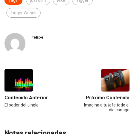
Tags:
just do it
Nike
Tigger
Tigger Woods
Felipe
Contenido Anterior
Próximo Contenido
El poder del Jingle
Imagina a tu jefe todo el
día contigo
Notas relacionadas