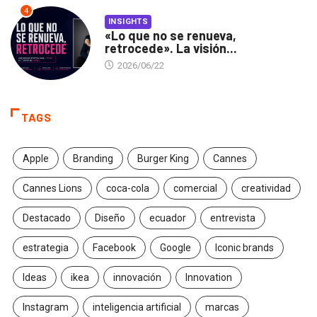
4
INSIGHTS
«Lo que no se renueva,
retrocede». La visión...
2026/06/22
TAGS
Apple
Branding
Burger King
Cannes
Cannes Lions
coca-cola
comercial
creatividad
Destacado
Diseño
ecuador
entrevista
estrategia
Facebook
Google
Iconic brands
Ideas
ikea
innovación
Innovation
Instagram
inteligencia artificial
marcas