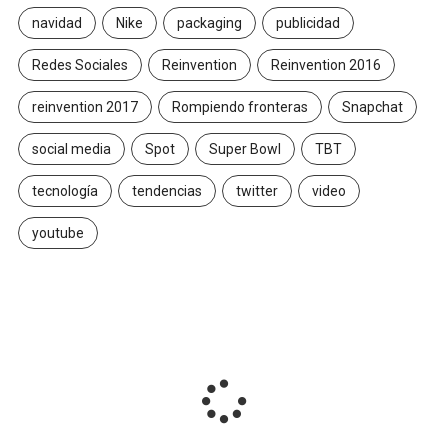
navidad
Nike
packaging
publicidad
Redes Sociales
Reinvention
Reinvention 2016
reinvention 2017
Rompiendo fronteras
Snapchat
social media
Spot
Super Bowl
TBT
tecnología
tendencias
twitter
video
youtube