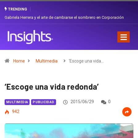
TRENDING
Gabriela Herrera y el arte de cambiarse el sombrero en Corporación
Favorita
Home
Multimedia
‘Escoge una vida…
‘Escoge una vida redonda’
2015/06/29
0
MULTIMEDIA
PUBLICIDAD
942