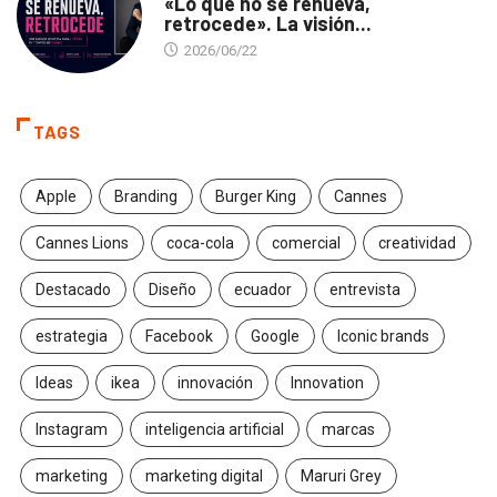
«Lo que no se renueva,
retrocede». La visión...
2026/06/22
TAGS
Apple
Branding
Burger King
Cannes
Cannes Lions
coca-cola
comercial
creatividad
Destacado
Diseño
ecuador
entrevista
estrategia
Facebook
Google
Iconic brands
Ideas
ikea
innovación
Innovation
Instagram
inteligencia artificial
marcas
marketing
marketing digital
Maruri Grey