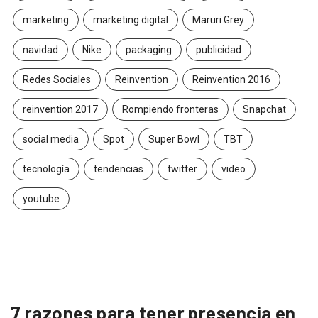
marketing
marketing digital
Maruri Grey
navidad
Nike
packaging
publicidad
Redes Sociales
Reinvention
Reinvention 2016
reinvention 2017
Rompiendo fronteras
Snapchat
social media
Spot
Super Bowl
TBT
tecnología
tendencias
twitter
video
youtube
7 razones para tener presencia en