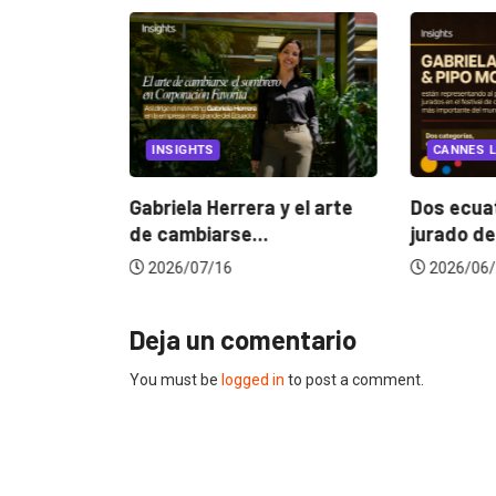
EGORIZED
INSIGHTS
CANNES L
ncia
? La...
Gabriela Herrera y el arte
Dos ecuat
de cambiarse...
jurado de
2026/07/16
2026/06/
Deja un comentario
You must be
logged in
to post a comment.