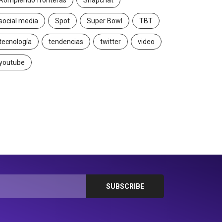
Rompiendo fronteras
Snapchat
social media
Spot
Super Bowl
TBT
tecnología
tendencias
twitter
video
youtube