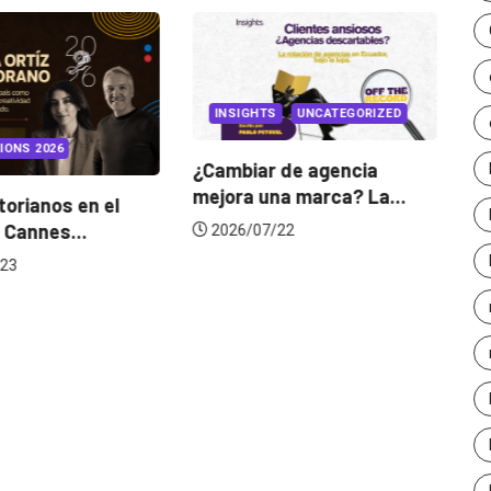
INSIGHTS
UNCATEGORIZED
IONS 2026
¿Cambiar de agencia
mejora una marca? La...
orianos en el
Ga
 Cannes...
de
2026/07/22
23