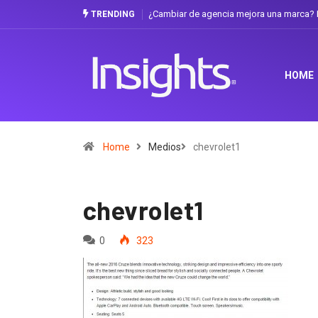
¿Cambiar de agencia mejora una marca? L
TRENDING
HOME
Home
Medios
chevrolet1
chevrolet1
0
323