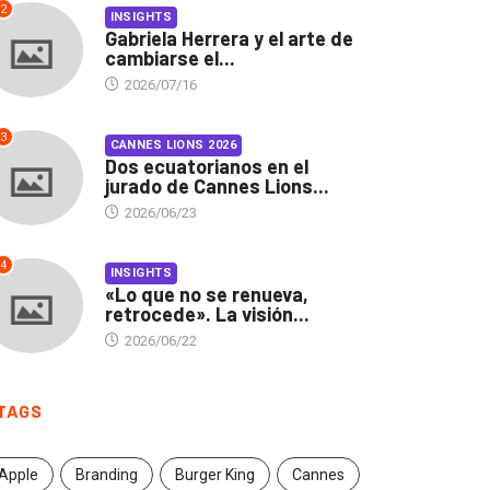
2
INSIGHTS
Gabriela Herrera y el arte de
cambiarse el...
2026/07/16
3
CANNES LIONS 2026
Dos ecuatorianos en el
jurado de Cannes Lions...
2026/06/23
4
INSIGHTS
«Lo que no se renueva,
retrocede». La visión...
2026/06/22
TAGS
Apple
Branding
Burger King
Cannes