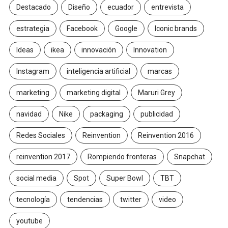
Destacado
Diseño
ecuador
entrevista
estrategia
Facebook
Google
Iconic brands
Ideas
ikea
innovación
Innovation
Instagram
inteligencia artificial
marcas
marketing
marketing digital
Maruri Grey
navidad
Nike
packaging
publicidad
Redes Sociales
Reinvention
Reinvention 2016
reinvention 2017
Rompiendo fronteras
Snapchat
social media
Spot
Super Bowl
TBT
tecnología
tendencias
twitter
video
youtube