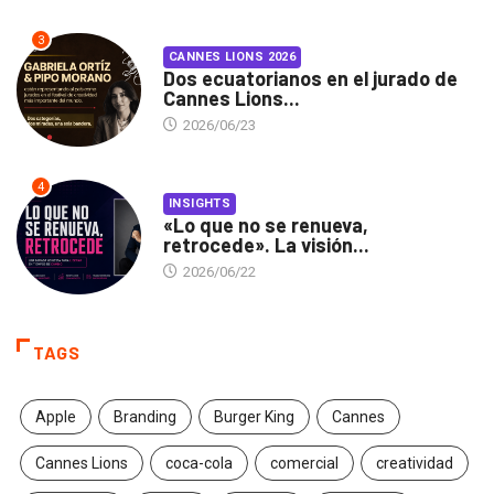
3
CANNES LIONS 2026
Dos ecuatorianos en el jurado de
Cannes Lions...
2026/06/23
4
INSIGHTS
«Lo que no se renueva,
retrocede». La visión...
2026/06/22
TAGS
Apple
Branding
Burger King
Cannes
Cannes Lions
coca-cola
comercial
creatividad