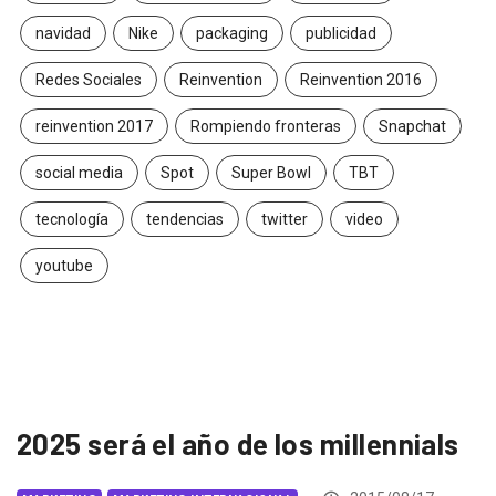
navidad
Nike
packaging
publicidad
Redes Sociales
Reinvention
Reinvention 2016
reinvention 2017
Rompiendo fronteras
Snapchat
social media
Spot
Super Bowl
TBT
tecnología
tendencias
twitter
video
youtube
2025 será el año de los millennials