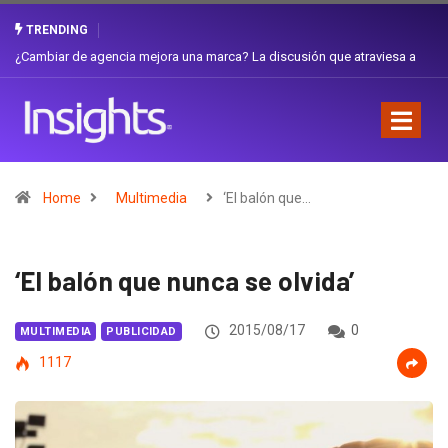
TRENDING
Gabriela Herrera y el arte de cambiarse el sombrero en Corporación
Favorita
Home
Multimedia
‘El balón que…
‘El balón que nunca se olvida’
2015/08/17
0
MULTIMEDIA
PUBLICIDAD
1117