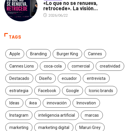
«Lo que no se renueva,
retrocede». La visión...
2026/06/22
TAGS
Apple
Branding
Burger King
Cannes
Cannes Lions
coca-cola
comercial
creatividad
Destacado
Diseño
ecuador
entrevista
estrategia
Facebook
Google
Iconic brands
Ideas
ikea
innovación
Innovation
Instagram
inteligencia artificial
marcas
marketing
marketing digital
Maruri Grey