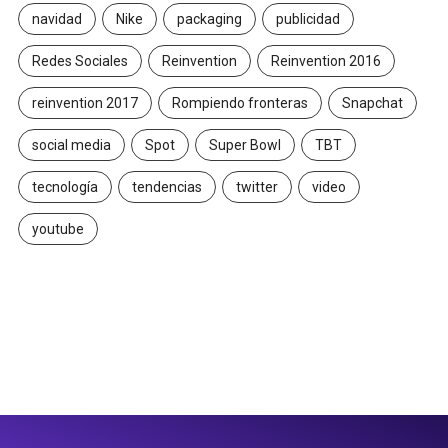
navidad
Nike
packaging
publicidad
Redes Sociales
Reinvention
Reinvention 2016
reinvention 2017
Rompiendo fronteras
Snapchat
social media
Spot
Super Bowl
TBT
tecnología
tendencias
twitter
video
youtube