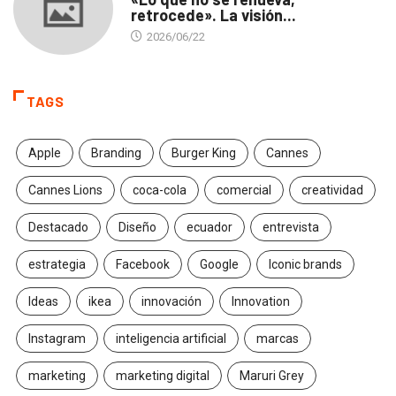
retrocede». La visión...
2026/06/22
TAGS
Apple
Branding
Burger King
Cannes
Cannes Lions
coca-cola
comercial
creatividad
Destacado
Diseño
ecuador
entrevista
estrategia
Facebook
Google
Iconic brands
Ideas
ikea
innovación
Innovation
Instagram
inteligencia artificial
marcas
marketing
marketing digital
Maruri Grey