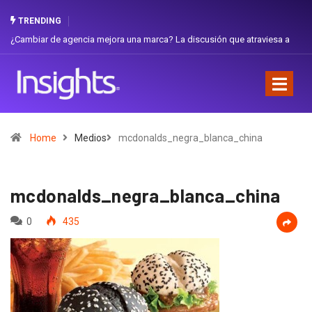
TRENDING
 de agencia mejora una marca? La discusión que atraviesa a
Gabriela Herre
Favorita
Home
Medios
mcdonalds_negra_blanca_china
mcdonalds_negra_blanca_china
0
435