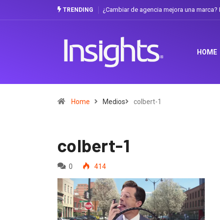
¿Cambiar de agencia mejora una marca? L
TRENDING
HOME
Home
Medios
colbert-1
colbert-1
0
414