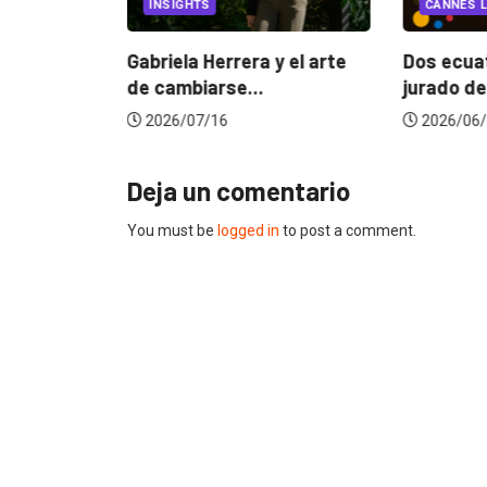
INSIGHTS
CANNES L
ncia
? La...
Gabriela Herrera y el arte
Dos ecuat
de cambiarse...
jurado de
2026/07/16
2026/06/
Deja un comentario
You must be
logged in
to post a comment.