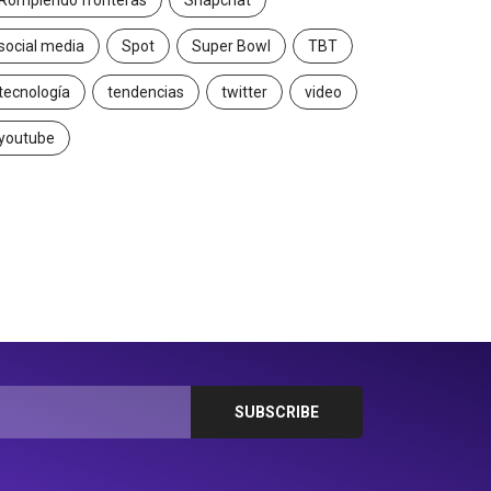
Rompiendo fronteras
Snapchat
social media
Spot
Super Bowl
TBT
tecnología
tendencias
twitter
video
youtube