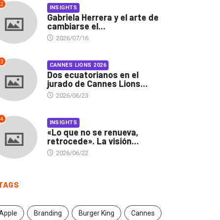
2
INSIGHTS
Gabriela Herrera y el arte de
cambiarse el...
2026/07/16
3
CANNES LIONS 2026
Dos ecuatorianos en el
jurado de Cannes Lions...
2026/06/23
4
INSIGHTS
«Lo que no se renueva,
retrocede». La visión...
2026/06/22
TAGS
Apple
Branding
Burger King
Cannes