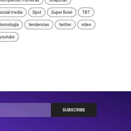
Rompiendo fronteras
Snapchat
social media
Spot
Super Bowl
TBT
tecnología
tendencias
twitter
video
youtube