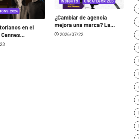
INSIGHTS
UNCATEGORIZED
IONS 2026
¿Cambiar de agencia
mejora una marca? La...
orianos en el
Ga
 Cannes...
de
2026/07/22
23