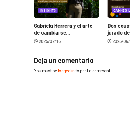
EGORIZED
INSIGHTS
CANNES L
ncia
? La...
Gabriela Herrera y el arte
Dos ecuat
de cambiarse...
jurado de
2026/07/16
2026/06/
Deja un comentario
You must be
logged in
to post a comment.