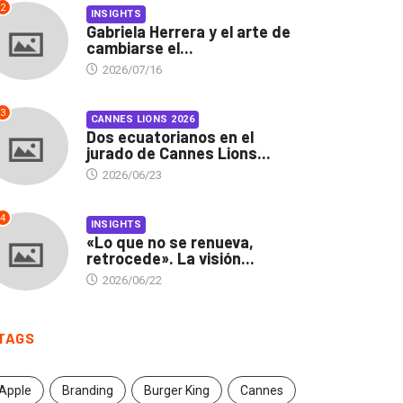
2
INSIGHTS
Gabriela Herrera y el arte de
cambiarse el...
2026/07/16
3
CANNES LIONS 2026
Dos ecuatorianos en el
jurado de Cannes Lions...
2026/06/23
4
INSIGHTS
«Lo que no se renueva,
retrocede». La visión...
2026/06/22
TAGS
Apple
Branding
Burger King
Cannes