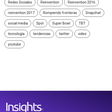
Redes Sociales
Reinvention
Reinvention 2016
reinvention 2017
Rompiendo fronteras
Snapchat
social media
Spot
Super Bowl
TBT
tecnología
tendencias
twitter
video
youtube