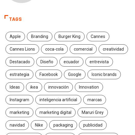
TAGS
Apple
Branding
Burger King
Cannes
Cannes Lions
coca-cola
comercial
creatividad
Destacado
Diseño
ecuador
entrevista
estrategia
Facebook
Google
Iconic brands
Ideas
ikea
innovación
Innovation
Instagram
inteligencia artificial
marcas
marketing
marketing digital
Maruri Grey
navidad
Nike
packaging
publicidad