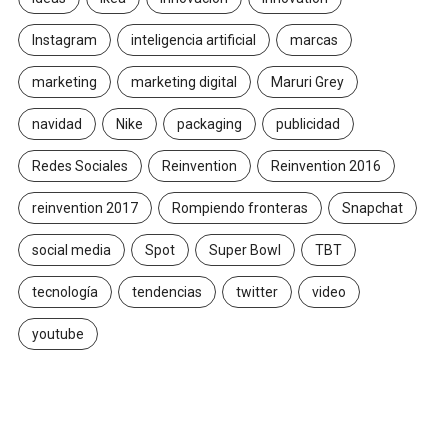
Instagram
inteligencia artificial
marcas
marketing
marketing digital
Maruri Grey
navidad
Nike
packaging
publicidad
Redes Sociales
Reinvention
Reinvention 2016
reinvention 2017
Rompiendo fronteras
Snapchat
social media
Spot
Super Bowl
TBT
tecnología
tendencias
twitter
video
youtube