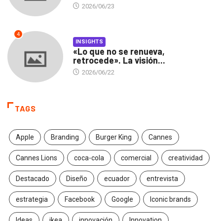
2026/06/23
4
INSIGHTS
«Lo que no se renueva,
retrocede». La visión...
2026/06/22
TAGS
Apple
Branding
Burger King
Cannes
Cannes Lions
coca-cola
comercial
creatividad
Destacado
Diseño
ecuador
entrevista
estrategia
Facebook
Google
Iconic brands
Ideas
ikea
innovación
Innovation