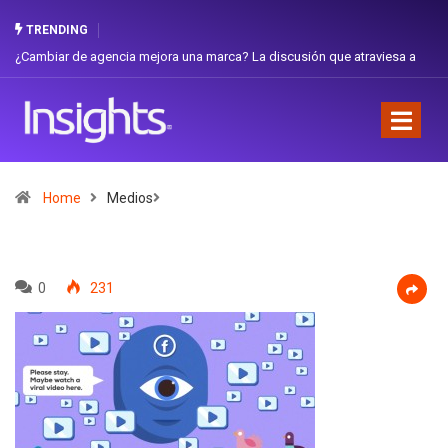
TRENDING
ambiar de agencia mejora una marca? La discusión que atraviesa a
Gabriel
uador
Favorit
Home
Medios
0
231