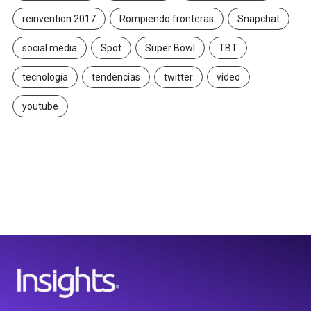
reinvention 2017
Rompiendo fronteras
Snapchat
social media
Spot
Super Bowl
TBT
tecnología
tendencias
twitter
video
youtube