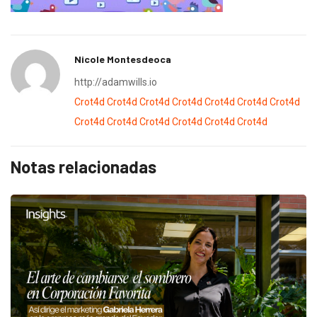
Nicole Montesdeoca
http://adamwills.io
Crot4d
Crot4d
Crot4d
Crot4d
Crot4d
Crot4d
Crot4d
Crot4d
Crot4d
Crot4d
Crot4d
Crot4d
Crot4d
Notas relacionadas