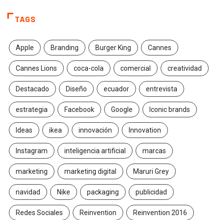
TAGS
Apple
Branding
Burger King
Cannes
Cannes Lions
coca-cola
comercial
creatividad
Destacado
Diseño
ecuador
entrevista
estrategia
Facebook
Google
Iconic brands
Ideas
ikea
innovación
Innovation
Instagram
inteligencia artificial
marcas
marketing
marketing digital
Maruri Grey
navidad
Nike
packaging
publicidad
Redes Sociales
Reinvention
Reinvention 2016