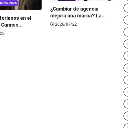
IONS 2026
¿Cambiar de agencia
mejora una marca? La...
orianos en el
Ga
 Cannes...
de
2026/07/22
23