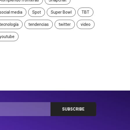
Rompiendo fronteras
Snapchat
social media
Spot
Super Bowl
TBT
tecnología
tendencias
twitter
video
youtube