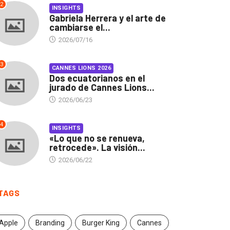
2
INSIGHTS
Gabriela Herrera y el arte de
cambiarse el...
2026/07/16
3
CANNES LIONS 2026
Dos ecuatorianos en el
jurado de Cannes Lions...
2026/06/23
4
INSIGHTS
«Lo que no se renueva,
retrocede». La visión...
2026/06/22
TAGS
Apple
Branding
Burger King
Cannes