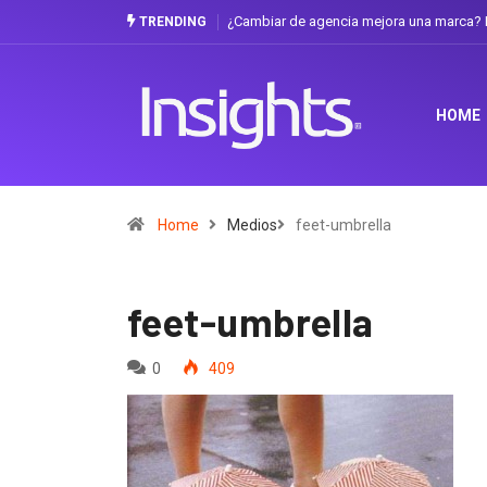
¿Cambiar de agencia mejora una marca? L
TRENDING
HOME
Home
Medios
feet-umbrella
feet-umbrella
0
409