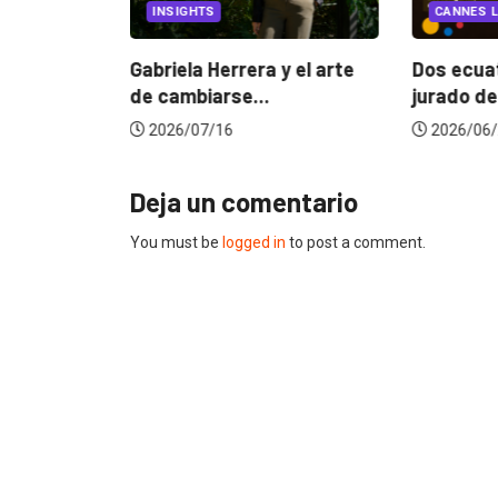
INSIGHTS
CANNES L
ncia
? La...
Gabriela Herrera y el arte
Dos ecuat
de cambiarse...
jurado de
2026/07/16
2026/06/
Deja un comentario
You must be
logged in
to post a comment.