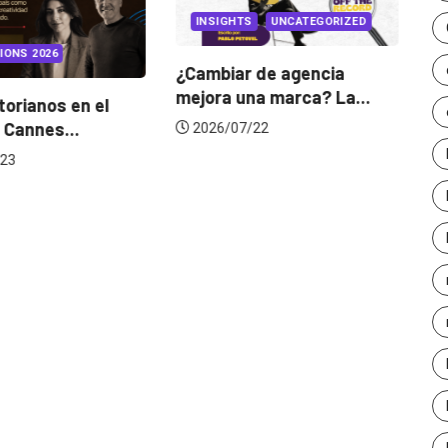
INSIGHTS
UNCATEGORIZED
IONS 2026
¿Cambiar de agencia
mejora una marca? La...
orianos en el
Ga
 Cannes...
de
2026/07/22
23