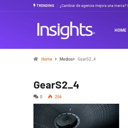
¿Cambiar de agencia mejora una marca? L
TRENDING
HOME
Home
Medios
GearS2_4
GearS2_4
0
256