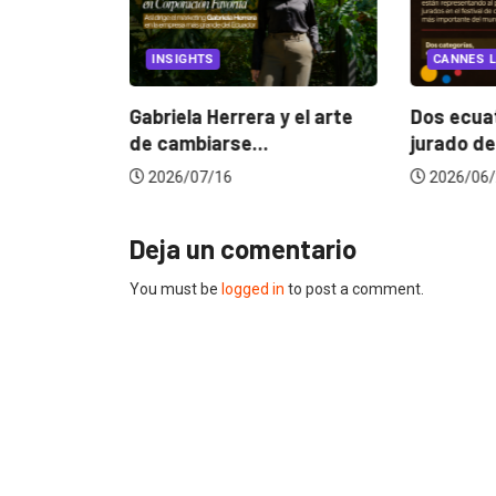
EGORIZED
INSIGHTS
CANNES L
ncia
? La...
Gabriela Herrera y el arte
Dos ecuat
de cambiarse...
jurado de
2026/07/16
2026/06/
Deja un comentario
You must be
logged in
to post a comment.