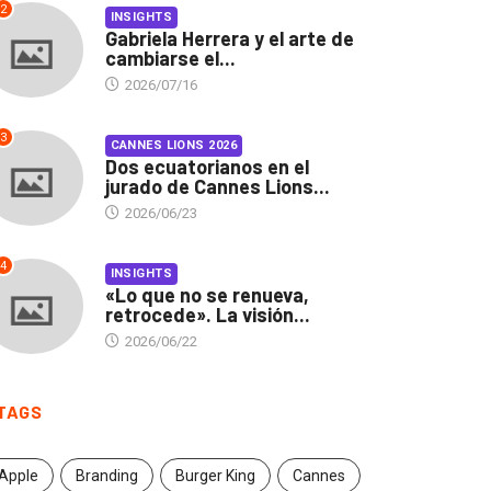
2
INSIGHTS
Gabriela Herrera y el arte de
cambiarse el...
2026/07/16
3
CANNES LIONS 2026
Dos ecuatorianos en el
jurado de Cannes Lions...
2026/06/23
4
INSIGHTS
«Lo que no se renueva,
retrocede». La visión...
2026/06/22
TAGS
Apple
Branding
Burger King
Cannes