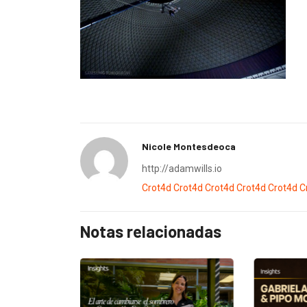
Nicole Montesdeoca
http://adamwills.io
Crot4d
Crot4d
Crot4d
Crot4d
Crot4d
C
Notas relacionadas