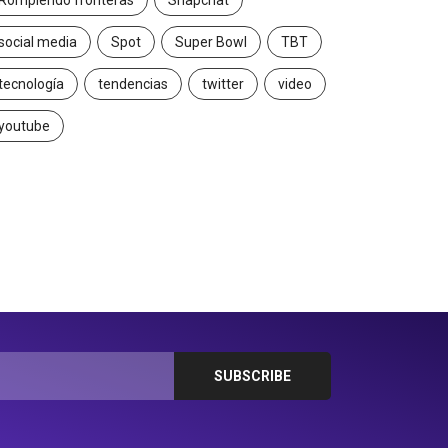
Rompiendo fronteras
Snapchat
social media
Spot
Super Bowl
TBT
tecnología
tendencias
twitter
video
youtube