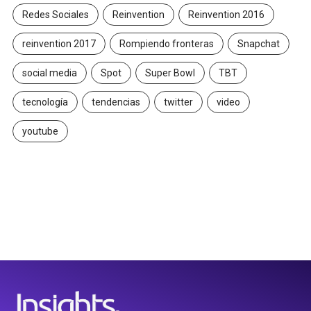
Redes Sociales
Reinvention
Reinvention 2016
reinvention 2017
Rompiendo fronteras
Snapchat
social media
Spot
Super Bowl
TBT
tecnología
tendencias
twitter
video
youtube