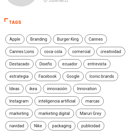
2026/06/22
TAGS
Apple
Branding
Burger King
Cannes
Cannes Lions
coca-cola
comercial
creatividad
Destacado
Diseño
ecuador
entrevista
estrategia
Facebook
Google
Iconic brands
Ideas
ikea
innovación
Innovation
Instagram
inteligencia artificial
marcas
marketing
marketing digital
Maruri Grey
navidad
Nike
packaging
publicidad