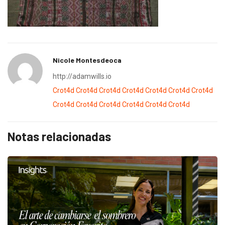
Nicole Montesdeoca
http://adamwills.io
Crot4d
Crot4d
Crot4d
Crot4d
Crot4d
Crot4d
Crot4d
Crot4d
Crot4d
Crot4d
Crot4d
Crot4d
Crot4d
Notas relacionadas