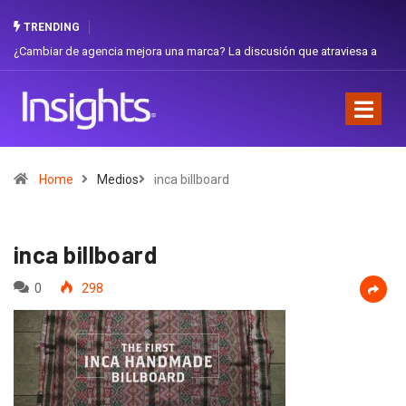
TRENDING
 de agencia mejora una marca? La discusión que atraviesa a
Gabriela Herre
Favorita
Home
Medios
inca billboard
inca billboard
0
298