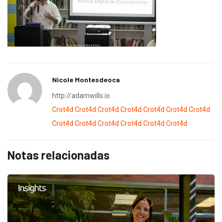
Nicole Montesdeoca
http://adamwills.io
Crot4d
Crot4d
Crot4d
Crot4d
Crot4d
Crot4d
Crot4d
Crot4d
Crot4d
Crot4d
Crot4d
Crot4d
Crot4d
Notas relacionadas