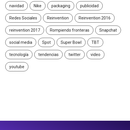
navidad
Nike
packaging
publicidad
Redes Sociales
Reinvention
Reinvention 2016
reinvention 2017
Rompiendo fronteras
Snapchat
social media
Spot
Super Bowl
TBT
tecnología
tendencias
twitter
video
youtube