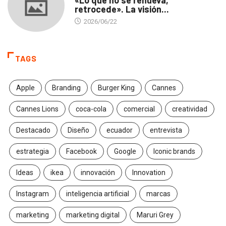
«Lo que no se renueva,
retrocede». La visión...
2026/06/22
TAGS
Apple
Branding
Burger King
Cannes
Cannes Lions
coca-cola
comercial
creatividad
Destacado
Diseño
ecuador
entrevista
estrategia
Facebook
Google
Iconic brands
Ideas
ikea
innovación
Innovation
Instagram
inteligencia artificial
marcas
marketing
marketing digital
Maruri Grey