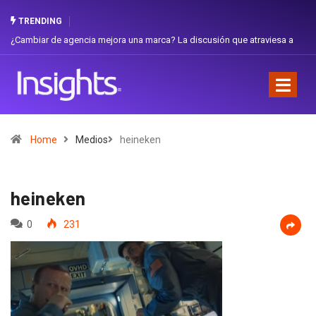
TRENDING
 de agencia mejora una marca? La discusión que atraviesa a
Gabriela Herre
Favorita
Home
Medios
heineken
heineken
0
231