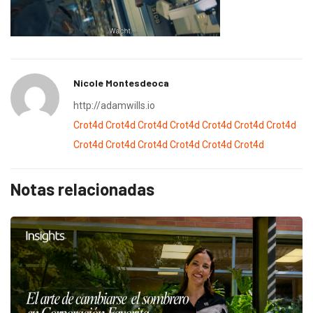
Nicole Montesdeoca
http://adamwills.io
Crot4d
Crot4d
Crot4d
Crot4d
Crot4d
Crot4d
Crot4d
Crot4d
Crot4d
Crot4d
Crot4d
Crot4d
Crot4d
Notas relacionadas