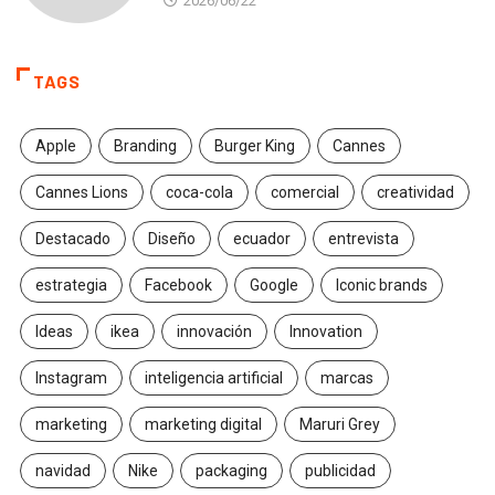
2026/06/22
TAGS
Apple
Branding
Burger King
Cannes
Cannes Lions
coca-cola
comercial
creatividad
Destacado
Diseño
ecuador
entrevista
estrategia
Facebook
Google
Iconic brands
Ideas
ikea
innovación
Innovation
Instagram
inteligencia artificial
marcas
marketing
marketing digital
Maruri Grey
navidad
Nike
packaging
publicidad