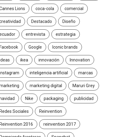
Cannes Lions
coca-cola
comercial
creatividad
Destacado
Diseño
ecuador
entrevista
estrategia
Facebook
Google
Iconic brands
Ideas
ikea
innovación
Innovation
Instagram
inteligencia artificial
marcas
marketing
marketing digital
Maruri Grey
navidad
Nike
packaging
publicidad
Redes Sociales
Reinvention
Reinvention 2016
reinvention 2017