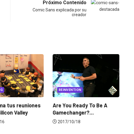
Próximo Contenido
Comic Sans explicada por su
creador
REINVENTION
REINVENTION
UNCAT
s
Are You Ready To Be A
Los 3 valores de P
Gamechanger?...
construir...
2017/10/18
2020/01/16