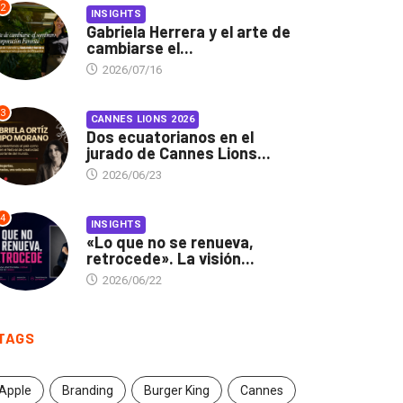
2
INSIGHTS
Gabriela Herrera y el arte de
cambiarse el...
2026/07/16
3
CANNES LIONS 2026
Dos ecuatorianos en el
jurado de Cannes Lions...
2026/06/23
4
INSIGHTS
«Lo que no se renueva,
retrocede». La visión...
2026/06/22
TAGS
Apple
Branding
Burger King
Cannes