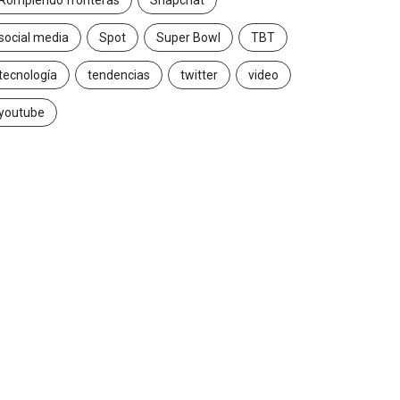
Rompiendo fronteras
Snapchat
social media
Spot
Super Bowl
TBT
tecnología
tendencias
twitter
video
youtube