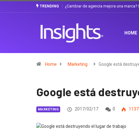
La discusión que atraviesa a Ecuador
Gabriela Herrera y el arte de cambiarse 
TRENDING
HOME
Home
Marketing
Google está destru
Google está destruye
2017/02/17
0
1137
MARKETING