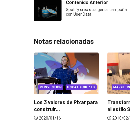
Contenido Anterior
Spotify crea otra genial campaña
con User Data
Notas relacionadas
REINVENTION
UNCATEGORIZED
MARKETING
os 3 valores de Pixar para
Transforma tus reunione
nstruir...
al estilo Silicon Valley
2020/01/16
2018/02/16