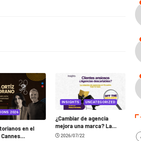
INSIGHTS
UNCATEGORIZED
IONS 2026
¿Cambiar de agencia
mejora una marca? La...
orianos en el
Ga
 Cannes...
de
2026/07/22