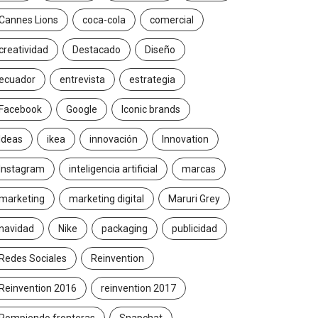
2026/07/16
2026/06/23
Cannes Lions
coca-cola
comercial
creatividad
Destacado
Diseño
ecuador
entrevista
estrategia
Facebook
Google
Iconic brands
Ideas
ikea
innovación
Innovation
Instagram
inteligencia artificial
marcas
marketing
marketing digital
Maruri Grey
navidad
Nike
packaging
publicidad
Redes Sociales
Reinvention
Reinvention 2016
reinvention 2017