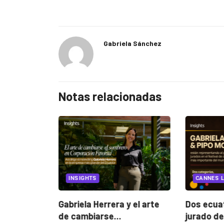
Gabriela Sánchez
Notas relacionadas
EGORIZED
INSIGHTS
CANNES L
ncia
? La...
Gabriela Herrera y el arte
Dos ecuat
de cambiarse...
jurado de