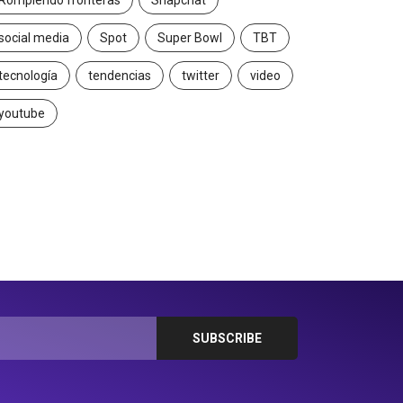
Rompiendo fronteras
Snapchat
social media
Spot
Super Bowl
TBT
tecnología
tendencias
twitter
video
youtube