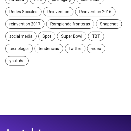
Redes Sociales
Reinvention
Reinvention 2016
reinvention 2017
Rompiendo fronteras
Snapchat
social media
Spot
Super Bowl
TBT
tecnología
tendencias
twitter
video
youtube