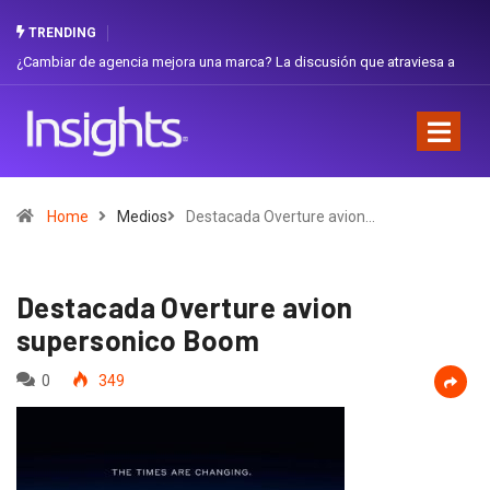
TRENDING
ambiar de agencia mejora una marca? La discusión que atraviesa a
Gabriel
uador
Favorit
Home
Medios
Destacada Overture avion…
Destacada Overture avion
supersonico Boom
0
349