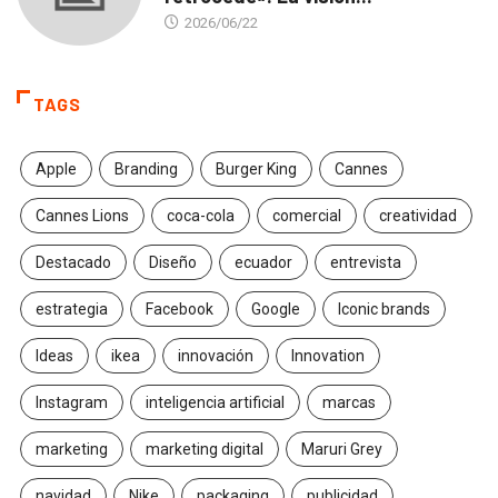
2026/06/22
TAGS
Apple
Branding
Burger King
Cannes
Cannes Lions
coca-cola
comercial
creatividad
Destacado
Diseño
ecuador
entrevista
estrategia
Facebook
Google
Iconic brands
Ideas
ikea
innovación
Innovation
Instagram
inteligencia artificial
marcas
marketing
marketing digital
Maruri Grey
navidad
Nike
packaging
publicidad