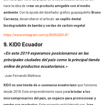
nace la idea de c
rear un producto amigable con el medio
ambiente
. Con la ayuda del diseñador gráfico guayaquileño
Bruno
Carranza
, desarrollaron el artículo:
un cepillo dental
biodegradable de bambú y cerdas de carbón vegetal
.
https://www.instagram.com/p/Bttl5QGlVJF/
9. KIDO Ecuador
«En este 2019 esperamos posicionarnos en las
principales ciudades del país como la principal tienda
online de productos ecuatorianos.»
-Juan Fernando Matheus.
KIDO es una tienda de
e-commerce
ecuatoriano
que funciona
desde 2018. Este emprendimiento nace par
a brindar a los
microempresarios del país, un espacio para promocionar y
vender sus productos
. Este proyecto está liderado por
Juan