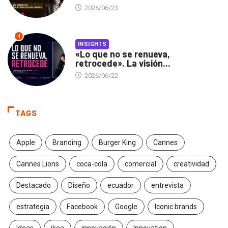
2026/06/23
4
INSIGHTS
«Lo que no se renueva,
retrocede». La visión...
2026/06/22
TAGS
Apple
Branding
Burger King
Cannes
Cannes Lions
coca-cola
comercial
creatividad
Destacado
Diseño
ecuador
entrevista
estrategia
Facebook
Google
Iconic brands