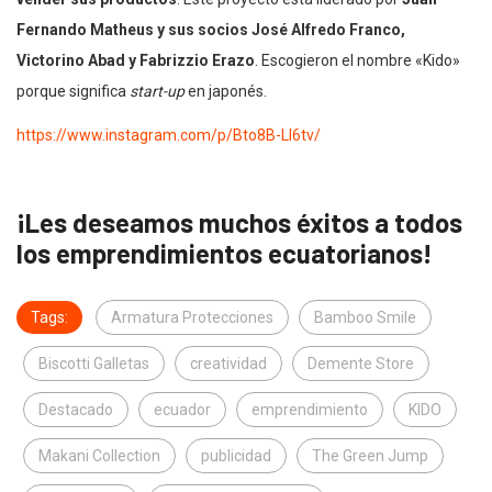
Fernando Matheus y sus socios José Alfredo Franco,
Victorino Abad y Fabrizzio Erazo
. Escogieron el nombre «Kido»
porque significa
start-up
en japonés.
https://www.instagram.com/p/Bto8B-Ll6tv/
¡Les deseamos muchos éxitos a todos
los emprendimientos ecuatorianos!
Tags:
Armatura Protecciones
Bamboo Smile
Biscotti Galletas
creatividad
Demente Store
Destacado
ecuador
emprendimiento
KIDO
Makani Collection
publicidad
The Green Jump