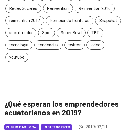
Redes Sociales
Reinvention
Reinvention 2016
reinvention 2017
Rompiendo fronteras
Snapchat
social media
Spot
Super Bowl
TBT
tecnología
tendencias
twitter
video
youtube
¿Qué esperan los emprendedores
ecuatorianos en 2019?
2019/02/11
PUBLICIDAD LOCAL
UNCATEGORIZED