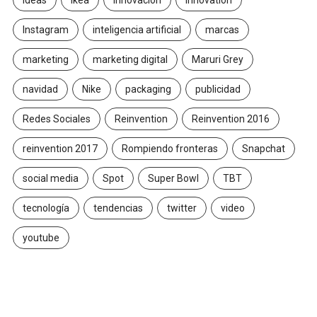
Ideas
ikea
innovación
Innovation
Instagram
inteligencia artificial
marcas
marketing
marketing digital
Maruri Grey
navidad
Nike
packaging
publicidad
Redes Sociales
Reinvention
Reinvention 2016
reinvention 2017
Rompiendo fronteras
Snapchat
social media
Spot
Super Bowl
TBT
tecnología
tendencias
twitter
video
youtube