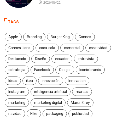
2026/06/22
TAGS
Apple
Branding
Burger King
Cannes
Cannes Lions
coca-cola
comercial
creatividad
Destacado
Diseño
ecuador
entrevista
estrategia
Facebook
Google
Iconic brands
Ideas
ikea
innovación
Innovation
Instagram
inteligencia artificial
marcas
marketing
marketing digital
Maruri Grey
navidad
Nike
packaging
publicidad