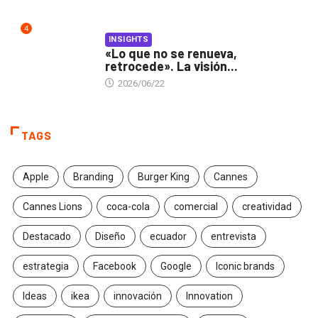
4
INSIGHTS
«Lo que no se renueva,
retrocede». La visión...
2026/06/22
TAGS
Apple
Branding
Burger King
Cannes
Cannes Lions
coca-cola
comercial
creatividad
Destacado
Diseño
ecuador
entrevista
estrategia
Facebook
Google
Iconic brands
Ideas
ikea
innovación
Innovation