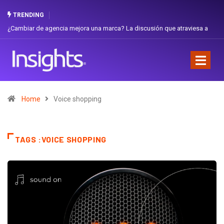
TRENDING
¿Cambiar de agencia mejora una marca? La discusión que atraviesa a
Ecuador
Home
Voice shopping
TAGS :VOICE SHOPPING