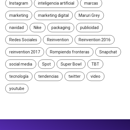
Instagram
inteligencia artificial
marcas
marketing
marketing digital
Maruri Grey
navidad
Nike
packaging
publicidad
Redes Sociales
Reinvention
Reinvention 2016
reinvention 2017
Rompiendo fronteras
Snapchat
social media
Spot
Super Bowl
TBT
tecnología
tendencias
twitter
video
youtube