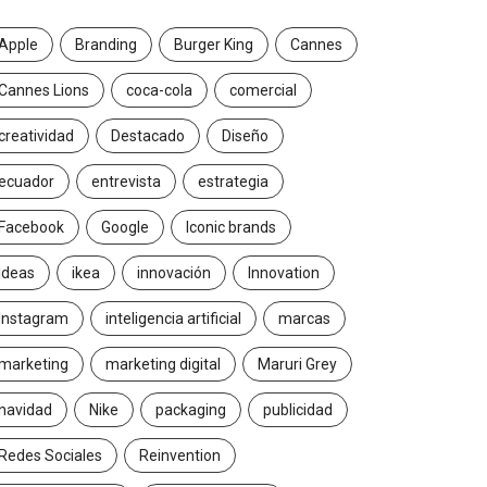
Apple
Branding
Burger King
Cannes
Cannes Lions
coca-cola
comercial
creatividad
Destacado
Diseño
ecuador
entrevista
estrategia
Facebook
Google
Iconic brands
Ideas
ikea
innovación
Innovation
Instagram
inteligencia artificial
marcas
marketing
marketing digital
Maruri Grey
navidad
Nike
packaging
publicidad
Redes Sociales
Reinvention