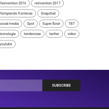
Reinvention 2016
reinvention 2017
Rompiendo fronteras
Snapchat
social media
Spot
Super Bowl
TBT
tecnología
tendencias
twitter
video
youtube