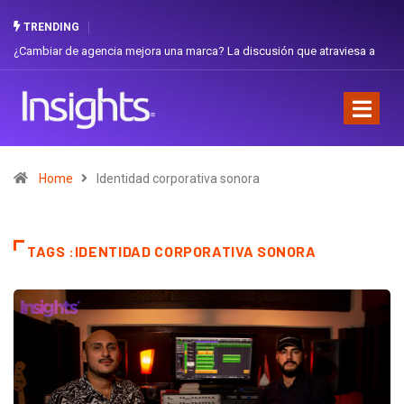
TRENDING
¿Cambiar de agencia mejora una marca? La discusión que atraviesa a
Gabri
Ecuador
Favor
Home
Identidad corporativa sonora
TAGS :IDENTIDAD CORPORATIVA SONORA