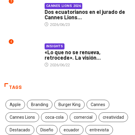
3
CANNES LIONS 2026
Dos ecuatorianos en el jurado de
Cannes Lions...
2026/06/23
4
INSIGHTS
«Lo que no se renueva,
retrocede». La visión...
2026/06/22
TAGS
Apple
Branding
Burger King
Cannes
Cannes Lions
coca-cola
comercial
creatividad
Destacado
Diseño
ecuador
entrevista