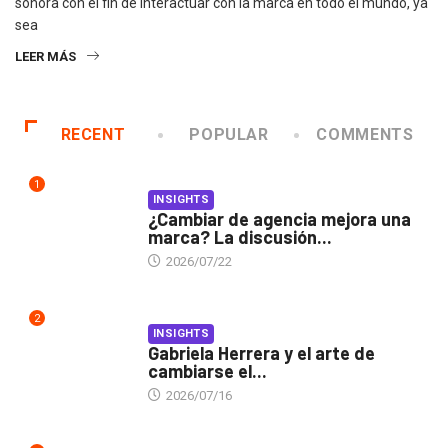
sonora con el fin de interactuar con la marca en todo el mundo, ya
sea
LEER MÁS
RECENT
POPULAR
COMMENTS
1
INSIGHTS
¿Cambiar de agencia mejora una
marca? La discusión...
2026/07/22
2
INSIGHTS
Gabriela Herrera y el arte de
cambiarse el...
2026/07/16