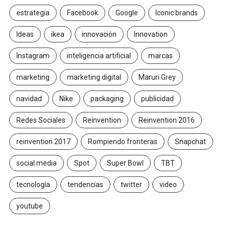
estrategia
Facebook
Google
Iconic brands
Ideas
ikea
innovación
Innovation
Instagram
inteligencia artificial
marcas
marketing
marketing digital
Maruri Grey
navidad
Nike
packaging
publicidad
Redes Sociales
Reinvention
Reinvention 2016
reinvention 2017
Rompiendo fronteras
Snapchat
social media
Spot
Super Bowl
TBT
tecnología
tendencias
twitter
video
youtube