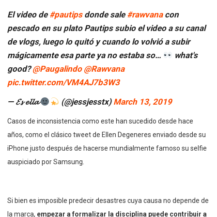
El video de
#pautips
donde sale
#rawvana
con
pescado en su plato Pautips subio el video a su canal
de vlogs, luego lo quitó y cuando lo volvió a subir
mágicamente esa parte ya no estaba so…
what's
good?
@Paugalindo
@Rawvana
pic.twitter.com/VM4AJ7b3W3
— 𝓔𝓼 𝓮𝓵𝓵𝓪
(@jessjesstx)
March 13, 2019
Casos de inconsistencia como este han sucedido desde hace
años, como el clásico tweet de Ellen Degeneres enviado desde su
iPhone justo después de hacerse mundialmente famoso su selfie
auspiciado por Samsung.
Si bien es imposible predecir desastres cuya causa no depende de
la marca,
empezar a formalizar la disciplina puede contribuir a