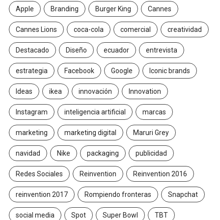
Apple
Branding
Burger King
Cannes
Cannes Lions
coca-cola
comercial
creatividad
Destacado
Diseño
ecuador
entrevista
estrategia
Facebook
Google
Iconic brands
Ideas
ikea
innovación
Innovation
Instagram
inteligencia artificial
marcas
marketing
marketing digital
Maruri Grey
navidad
Nike
packaging
publicidad
Redes Sociales
Reinvention
Reinvention 2016
reinvention 2017
Rompiendo fronteras
Snapchat
social media
Spot
Super Bowl
TBT