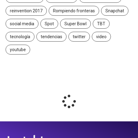
reinvention 2017
Rompiendo fronteras
Snapchat
social media
Spot
Super Bowl
TBT
tecnología
tendencias
twitter
video
youtube