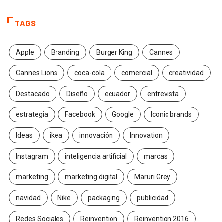
TAGS
Apple
Branding
Burger King
Cannes
Cannes Lions
coca-cola
comercial
creatividad
Destacado
Diseño
ecuador
entrevista
estrategia
Facebook
Google
Iconic brands
Ideas
ikea
innovación
Innovation
Instagram
inteligencia artificial
marcas
marketing
marketing digital
Maruri Grey
navidad
Nike
packaging
publicidad
Redes Sociales
Reinvention
Reinvention 2016