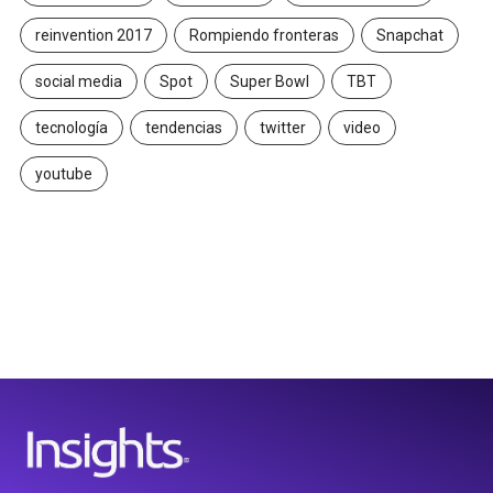
reinvention 2017
Rompiendo fronteras
Snapchat
social media
Spot
Super Bowl
TBT
tecnología
tendencias
twitter
video
youtube