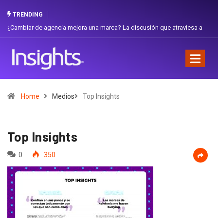
TRENDING
ambiar de agencia mejora una marca? La discusión que atraviesa a
Gabriel
uador
Favorit
Home
Medios
Top Insights
Top Insights
0
350