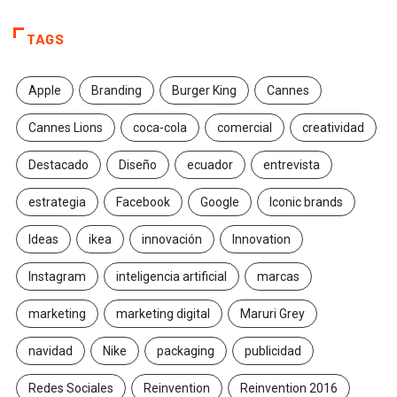
TAGS
Apple
Branding
Burger King
Cannes
Cannes Lions
coca-cola
comercial
creatividad
Destacado
Diseño
ecuador
entrevista
estrategia
Facebook
Google
Iconic brands
Ideas
ikea
innovación
Innovation
Instagram
inteligencia artificial
marcas
marketing
marketing digital
Maruri Grey
navidad
Nike
packaging
publicidad
Redes Sociales
Reinvention
Reinvention 2016