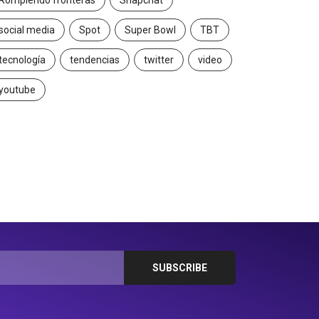
Rompiendo fronteras
Snapchat
social media
Spot
Super Bowl
TBT
tecnología
tendencias
twitter
video
youtube