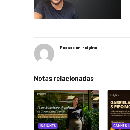
Redacción Insights
Notas relacionadas
EGORIZED
INSIGHTS
CANNES L