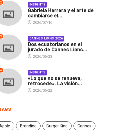
2
INSIGHTS
Gabriela Herrera y el arte de
cambiarse el...
2026/07/16
3
CANNES LIONS 2026
Dos ecuatorianos en el
jurado de Cannes Lions...
2026/06/23
4
INSIGHTS
«Lo que no se renueva,
retrocede». La visión...
2026/06/22
TAGS
Apple
Branding
Burger King
Cannes
INSIGHTS
CANNES LIONS 2026