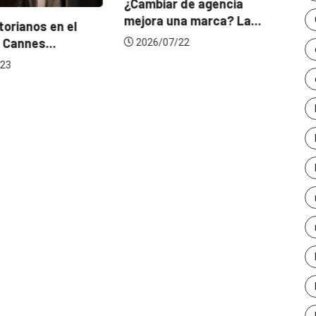
¿Cambiar de agencia
mejora una marca? La...
orianos en el
Ga
 Cannes...
de
2026/07/22
23