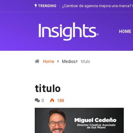
¿Cambiar de agencia mejora una marca? L
TRENDING
HOME
Home
Medios
titulo
titulo
0
188