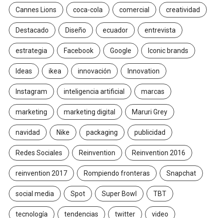
Cannes Lions
coca-cola
comercial
creatividad
Destacado
Diseño
ecuador
entrevista
estrategia
Facebook
Google
Iconic brands
Ideas
ikea
innovación
Innovation
Instagram
inteligencia artificial
marcas
marketing
marketing digital
Maruri Grey
navidad
Nike
packaging
publicidad
Redes Sociales
Reinvention
Reinvention 2016
reinvention 2017
Rompiendo fronteras
Snapchat
social media
Spot
Super Bowl
TBT
tecnología
tendencias
twitter
video