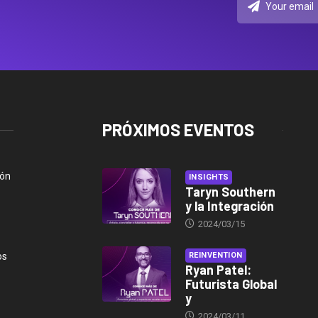
PRÓXIMOS EVENTOS
ión
INSIGHTS
Taryn Southern
y la Integración
2024/03/15
os
REINVENTION
Ryan Patel:
Futurista Global
y
2024/03/11