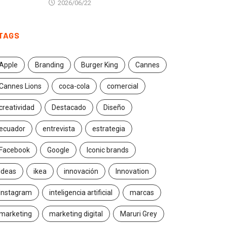
2026/06/22
TAGS
Apple
Branding
Burger King
Cannes
Cannes Lions
coca-cola
comercial
creatividad
Destacado
Diseño
ecuador
entrevista
estrategia
Facebook
Google
Iconic brands
Ideas
ikea
innovación
Innovation
Instagram
inteligencia artificial
marcas
marketing
marketing digital
Maruri Grey