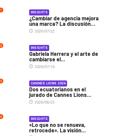
1
INSIGHTS
¿Cambiar de agencia mejora
una marca? La discusión...
2026/07/22
2
INSIGHTS
Gabriela Herrera y el arte de
cambiarse el...
2026/07/16
3
CANNES LIONS 2026
Dos ecuatorianos en el
jurado de Cannes Lions...
2026/06/23
4
INSIGHTS
«Lo que no se renueva,
retrocede». La visión...