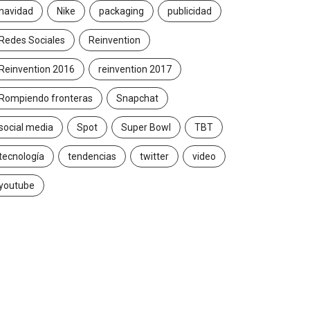
navidad
Nike
packaging
publicidad
Redes Sociales
Reinvention
Reinvention 2016
reinvention 2017
Rompiendo fronteras
Snapchat
social media
Spot
Super Bowl
TBT
tecnología
tendencias
twitter
video
youtube