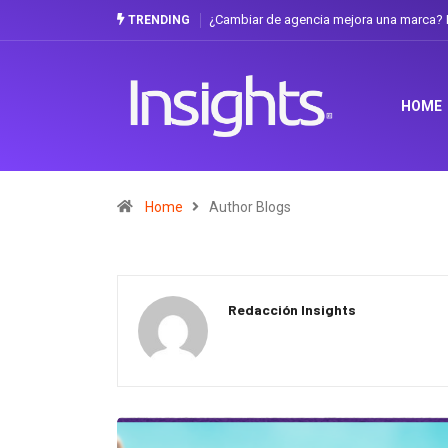
? La discusión que atraviesa a Ecuador
Gabriela Herrera y el arte de cambiar
TRENDING
HOME
Home
Author Blogs
Redacción Insights