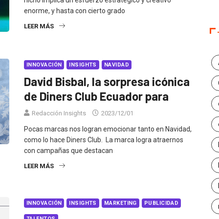
nicho implica un esfuerzo estratégico y creativo
enorme, y hasta con cierto grado
LEER MÁS
INNOVACIÓN
INSIGHTS
NAVIDAD
David Bisbal, la sorpresa icónica
de Diners Club Ecuador para
Redacción Insights
2023/12/01
Pocas marcas nos logran emocionar tanto en Navidad,
como lo hace Diners Club. La marca logra atraernos
con campañas que destacan
LEER MÁS
INNOVACIÓN
INSIGHTS
MARKETING
PUBLICIDAD
TALENTOS