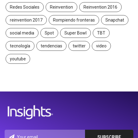
Redes Sociales
Reinvention
Reinvention 2016
reinvention 2017
Rompiendo fronteras
Snapchat
social media
Spot
Super Bowl
TBT
tecnología
tendencias
twitter
video
youtube