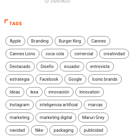
2026/06/22
TAGS
Apple
Branding
Burger King
Cannes
Cannes Lions
coca-cola
comercial
creatividad
Destacado
Diseño
ecuador
entrevista
estrategia
Facebook
Google
Iconic brands
Ideas
ikea
innovación
Innovation
Instagram
inteligencia artificial
marcas
marketing
marketing digital
Maruri Grey
navidad
Nike
packaging
publicidad