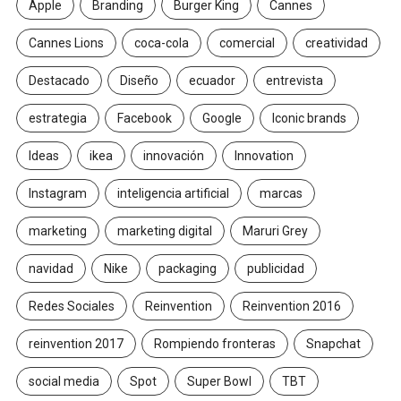
Apple
Branding
Burger King
Cannes
Cannes Lions
coca-cola
comercial
creatividad
Destacado
Diseño
ecuador
entrevista
estrategia
Facebook
Google
Iconic brands
Ideas
ikea
innovación
Innovation
Instagram
inteligencia artificial
marcas
marketing
marketing digital
Maruri Grey
navidad
Nike
packaging
publicidad
Redes Sociales
Reinvention
Reinvention 2016
reinvention 2017
Rompiendo fronteras
Snapchat
social media
Spot
Super Bowl
TBT