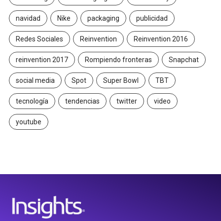
navidad
Nike
packaging
publicidad
Redes Sociales
Reinvention
Reinvention 2016
reinvention 2017
Rompiendo fronteras
Snapchat
social media
Spot
Super Bowl
TBT
tecnología
tendencias
twitter
video
youtube