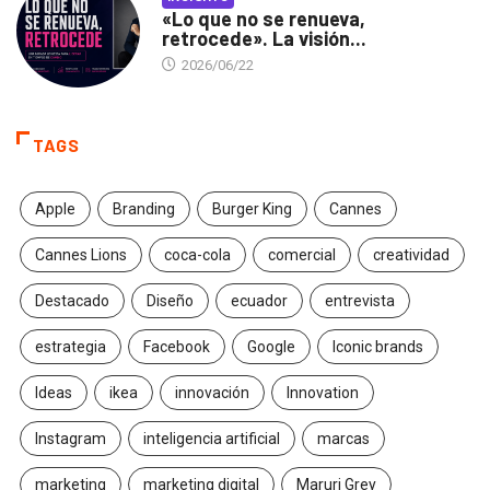
«Lo que no se renueva,
retrocede». La visión...
2026/06/22
TAGS
Apple
Branding
Burger King
Cannes
Cannes Lions
coca-cola
comercial
creatividad
Destacado
Diseño
ecuador
entrevista
estrategia
Facebook
Google
Iconic brands
Ideas
ikea
innovación
Innovation
Instagram
inteligencia artificial
marcas
marketing
marketing digital
Maruri Grey