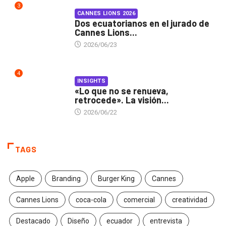
3
CANNES LIONS 2026
Dos ecuatorianos en el jurado de
Cannes Lions...
2026/06/23
4
INSIGHTS
«Lo que no se renueva,
retrocede». La visión...
2026/06/22
TAGS
Apple
Branding
Burger King
Cannes
Cannes Lions
coca-cola
comercial
creatividad
Destacado
Diseño
ecuador
entrevista