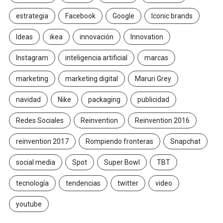
estrategia
Facebook
Google
Iconic brands
Ideas
ikea
innovación
Innovation
Instagram
inteligencia artificial
marcas
marketing
marketing digital
Maruri Grey
navidad
Nike
packaging
publicidad
Redes Sociales
Reinvention
Reinvention 2016
reinvention 2017
Rompiendo fronteras
Snapchat
social media
Spot
Super Bowl
TBT
tecnología
tendencias
twitter
video
youtube