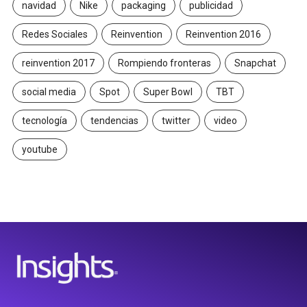
navidad
Nike
packaging
publicidad
Redes Sociales
Reinvention
Reinvention 2016
reinvention 2017
Rompiendo fronteras
Snapchat
social media
Spot
Super Bowl
TBT
tecnología
tendencias
twitter
video
youtube