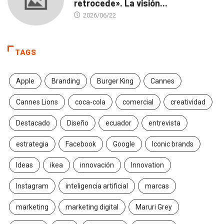
retrocede». La visión...
2026/06/22
TAGS
Apple
Branding
Burger King
Cannes
Cannes Lions
coca-cola
comercial
creatividad
Destacado
Diseño
ecuador
entrevista
estrategia
Facebook
Google
Iconic brands
Ideas
ikea
innovación
Innovation
Instagram
inteligencia artificial
marcas
marketing
marketing digital
Maruri Grey