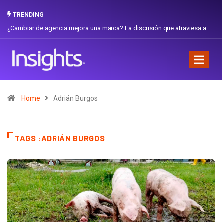
TRENDING
¿Cambiar de agencia mejora una marca? La discusión que atraviesa a
Gabri
Ecuador
Favor
Home
Adrián Burgos
TAGS :ADRIÁN BURGOS