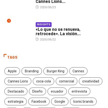
Cannes Lions...
2026/06/23
4
INSIGHTS
«Lo que no se renueva,
retrocede». La visión...
2026/06/22
TAGS
Apple
Branding
Burger King
Cannes
Cannes Lions
coca-cola
comercial
creatividad
Destacado
Diseño
ecuador
entrevista
estrategia
Facebook
Google
Iconic brands