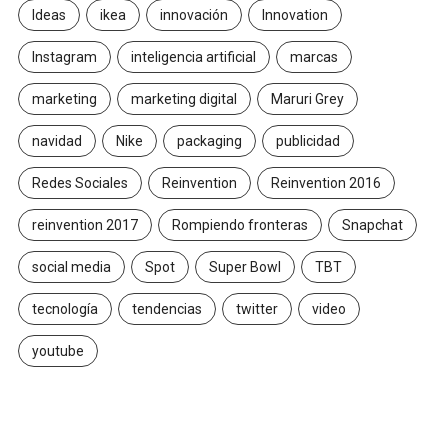
Ideas
ikea
innovación
Innovation
Instagram
inteligencia artificial
marcas
marketing
marketing digital
Maruri Grey
navidad
Nike
packaging
publicidad
Redes Sociales
Reinvention
Reinvention 2016
reinvention 2017
Rompiendo fronteras
Snapchat
social media
Spot
Super Bowl
TBT
tecnología
tendencias
twitter
video
youtube