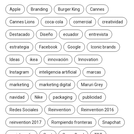
Apple
Branding
Burger King
Cannes
Cannes Lions
coca-cola
comercial
creatividad
Destacado
Diseño
ecuador
entrevista
estrategia
Facebook
Google
Iconic brands
Ideas
ikea
innovación
Innovation
Instagram
inteligencia artificial
marcas
marketing
marketing digital
Maruri Grey
navidad
Nike
packaging
publicidad
Redes Sociales
Reinvention
Reinvention 2016
reinvention 2017
Rompiendo fronteras
Snapchat