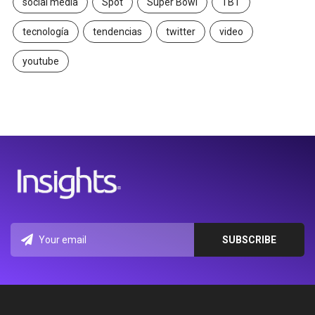
social media
Spot
Super Bowl
TBT
tecnología
tendencias
twitter
video
youtube