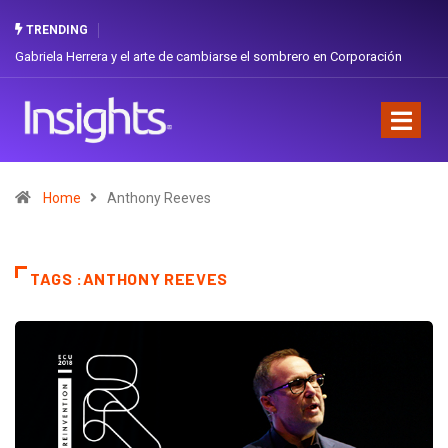
TRENDING
Gabriela Herrera y el arte de cambiarse el sombrero en Corporación
Favorita
Home
Anthony Reeves
TAGS :ANTHONY REEVES