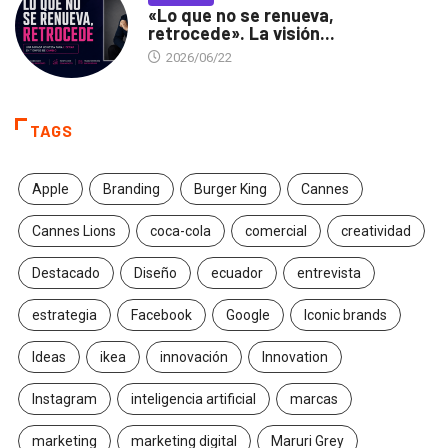
«Lo que no se renueva,
retrocede». La visión...
2026/06/22
TAGS
Apple
Branding
Burger King
Cannes
Cannes Lions
coca-cola
comercial
creatividad
Destacado
Diseño
ecuador
entrevista
estrategia
Facebook
Google
Iconic brands
Ideas
ikea
innovación
Innovation
Instagram
inteligencia artificial
marcas
marketing
marketing digital
Maruri Grey