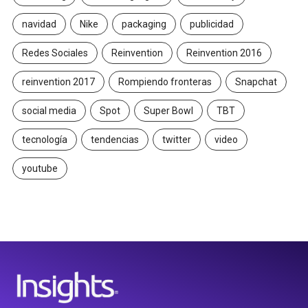
navidad
Nike
packaging
publicidad
Redes Sociales
Reinvention
Reinvention 2016
reinvention 2017
Rompiendo fronteras
Snapchat
social media
Spot
Super Bowl
TBT
tecnología
tendencias
twitter
video
youtube