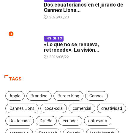
Dos ecuatorianos en el jurado de
Cannes Lions...
2026/06/23
4
INSIGHTS
«Lo que no se renueva,
retrocede». La visión...
2026/06/22
TAGS
Apple
Branding
Burger King
Cannes
Cannes Lions
coca-cola
comercial
creatividad
Destacado
Diseño
ecuador
entrevista