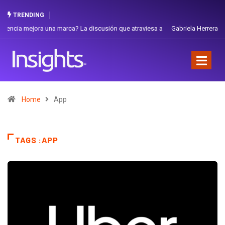
TRENDING
Gabriela Herrera y el arte de cambiarse el sombrero en Corporación
Favorita
Home
App
TAGS :APP