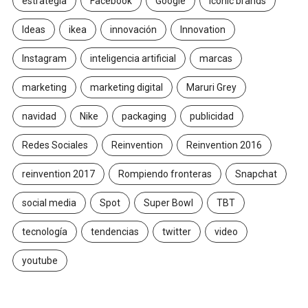
estrategia
Facebook
Google
Iconic brands
Ideas
ikea
innovación
Innovation
Instagram
inteligencia artificial
marcas
marketing
marketing digital
Maruri Grey
navidad
Nike
packaging
publicidad
Redes Sociales
Reinvention
Reinvention 2016
reinvention 2017
Rompiendo fronteras
Snapchat
social media
Spot
Super Bowl
TBT
tecnología
tendencias
twitter
video
youtube