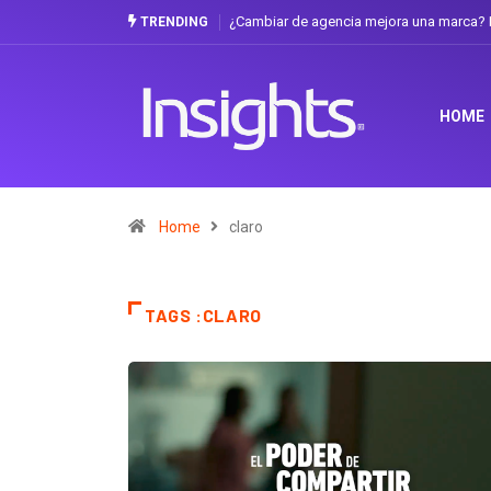
¿Cambiar de agencia mejora una marca? La discusión que atraviesa a Ec
TRENDING
HOME
Home
claro
TAGS :CLARO