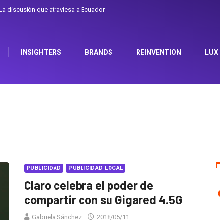
uador
Gabriela Herrera y el arte de cambiarse el sombrero en Corporación Favor
INSIGHTERS
BRANDS
REINVENTION
LUX
PUBLICIDAD
PUBLICIDAD LOCAL
Claro celebra el poder de
compartir con su Gigared 4.5G
Gabriela Sánchez
2018/05/11