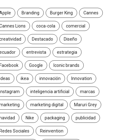
Apple
Branding
Burger King
Cannes
Cannes Lions
coca-cola
comercial
creatividad
Destacado
Diseño
ecuador
entrevista
estrategia
Facebook
Google
Iconic brands
Ideas
ikea
innovación
Innovation
Instagram
inteligencia artificial
marcas
marketing
marketing digital
Maruri Grey
navidad
Nike
packaging
publicidad
Redes Sociales
Reinvention