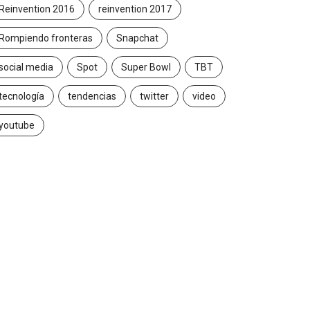
Reinvention 2016
reinvention 2017
Rompiendo fronteras
Snapchat
social media
Spot
Super Bowl
TBT
tecnología
tendencias
twitter
video
youtube