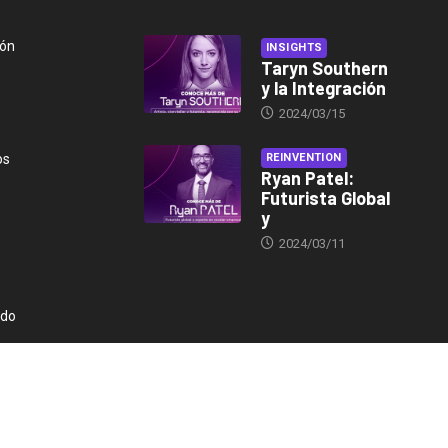
ión
INSIGHTS
Taryn Southern
y la Integración
2024/03/15
os
REINVENTION
Ryan Patel:
Futurista Global
y
2024/03/11
ndo
© 2024, Insights. Todos los derechos reservados.