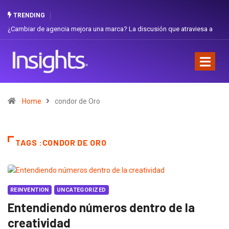
TRENDING
 que atraviesa a
Gabriela Herrera y el arte de cambiarse el sombrero en Co
Favorita
Home
condor de Oro
TAGS :CONDOR DE ORO
REINVENTION
UNCATEGORIZED
Entendiendo números dentro de la
creatividad