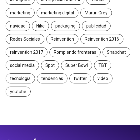
marketing
marketing digital
Maruri Grey
navidad
Nike
packaging
publicidad
Redes Sociales
Reinvention
Reinvention 2016
reinvention 2017
Rompiendo fronteras
Snapchat
social media
Spot
Super Bowl
TBT
tecnología
tendencias
twitter
video
youtube