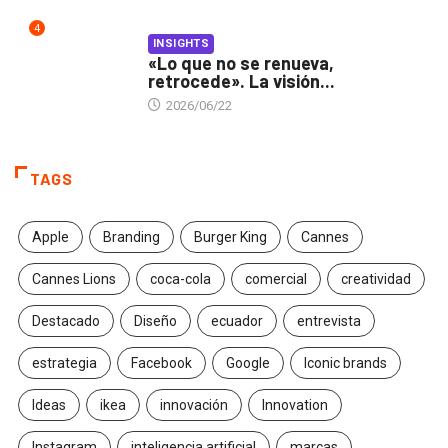
4
INSIGHTS
«Lo que no se renueva,
retrocede». La visión...
2026/06/22
TAGS
Apple
Branding
Burger King
Cannes
Cannes Lions
coca-cola
comercial
creatividad
Destacado
Diseño
ecuador
entrevista
estrategia
Facebook
Google
Iconic brands
Ideas
ikea
innovación
Innovation
Instagram
inteligencia artificial
marcas